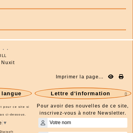
: . .
ILL
Nuxit
Imprimer la page...
e langue
Lettre d'information

Pour avoir des nouvelles de ce site,
t pour ce site si
inscrivez-vous à notre Newsletter.
pas ci-dessous.
e
▼
Dipisoft