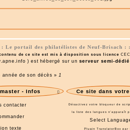
: : Le portail des philatélistes de Neuf-Brisach : 
 contenu de ce site est mis à disposition sous licence
CEC
.apne.info ) est hébergé sur un
serveur semi-dédié
e année de son décès
»
1
aster - Infos
Ce site dans votr

 contacter
Désactivez votre bloqueur de scrip
la liste des langues n'apparaît 
ommander
Select Languag
ion texte
Plugin TranslatorBox par