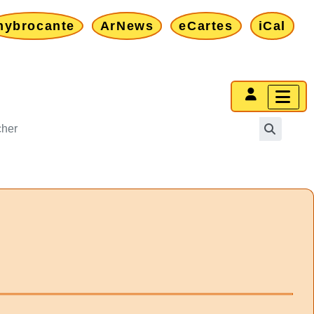
mybrocante
ArNews
eCartes
iCal