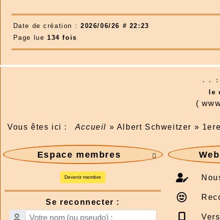
Date de création :
2026/06/26 # 22:23
Page lue
134 fois
. . 
le
( www
Vous êtes ici :
Accueil
»
Albert Schweitzer
»
1er
Espace membres
Webm

Nous
Devenir membre
Rec
Se reconnecter :
Vers