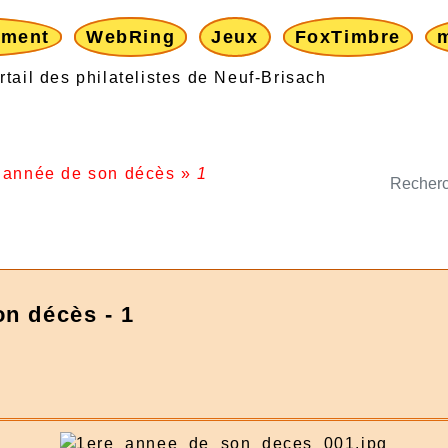
ement
WebRing
Jeux
FoxTimbre
 année de son décès
»
1
on décès - 1