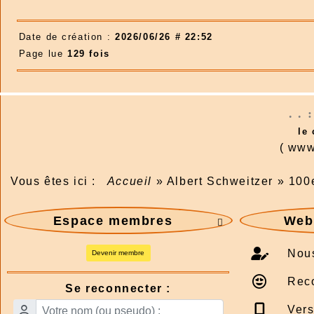
Date de création :
2026/06/26 # 22:52
Page lue
129 fois
. . 
le
( www
Vous êtes ici :
Accueil
»
Albert Schweitzer
»
100
Espace membres
Webm

Nous
Devenir membre
Rec
Se reconnecter :
Vers