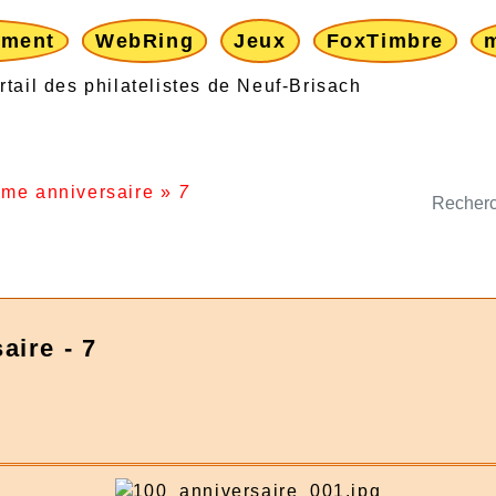
ement
WebRing
Jeux
FoxTimbre
me anniversaire
»
7
aire - 7