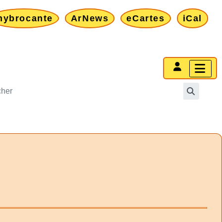
mybrocante
ArNews
eCartes
iCal