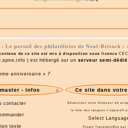
: : Le portail des philatélistes de Neuf-Brisach : 
 contenu de ce site est mis à disposition sous licence
CEC
.apne.info ) est hébergé sur un
serveur semi-dédié
eme anniversaire
»
7
aster - Infos
Ce site dans votr

 contacter
Désactivez votre bloqueur de scrip
la liste des langues n'apparaît 
ommander
Select Languag
ion texte
Plugin TranslatorBox par