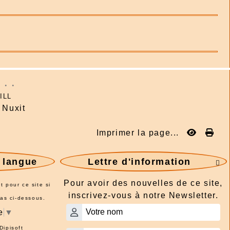
: . .
ILL
Nuxit
Imprimer la page...
e langue
Lettre d'information

Pour avoir des nouvelles de ce site,
t pour ce site si
inscrivez-vous à notre Newsletter.
pas ci-dessous.
e
▼
Dipisoft