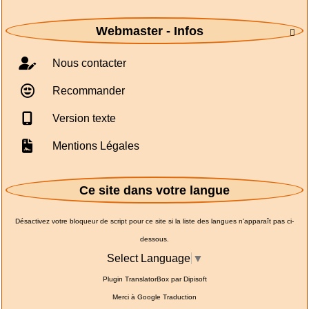
Webmaster - Infos

Nous contacter
Recommander
Version texte
Mentions Légales
Ce site dans votre langue
Désactivez votre bloqueur de script pour ce site si la liste des langues n'apparaît pas ci-
dessous.
Select Language
▼
Plugin TranslatorBox par
Dipisoft
Merci à
Google Traduction