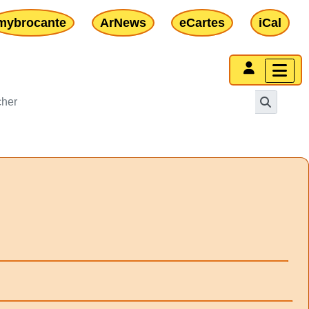
mybrocante
ArNews
eCartes
iCal