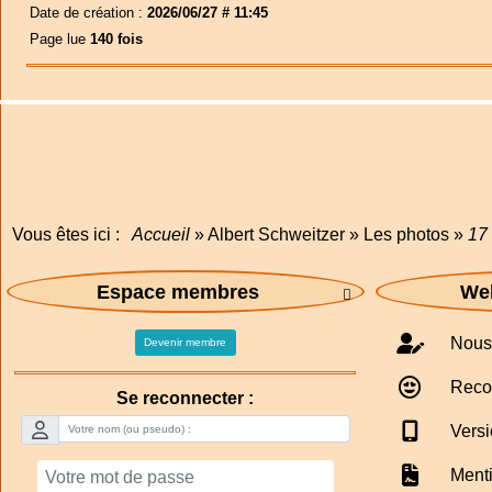
Date de création :
2026/06/27 # 11:45
Page lue
140 fois
Vous êtes ici :
Accueil
»
Albert Schweitzer
»
Les photos
»
17
Espace membres
Web

Nous 
Devenir membre
Reco
Se reconnecter :
Versi
Menti