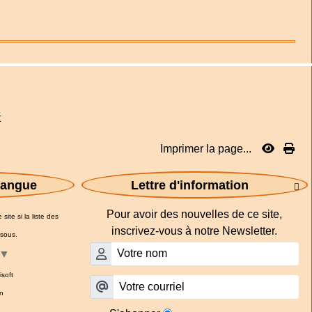
t
Imprimer la page...
 langue
Lettre d'information

Pour avoir des nouvelles de ce site,
site si la liste des
inscrivez-vous à notre Newsletter.
ssous.
▼
isoft
n