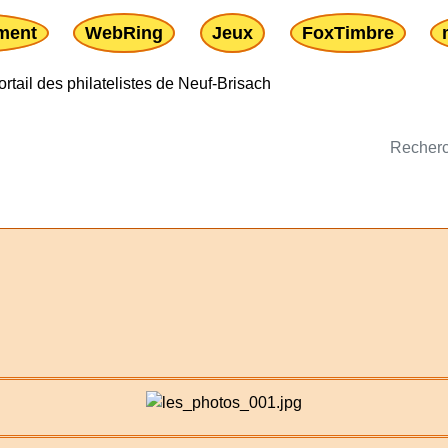
ment
WebRing
Jeux
FoxTimbre