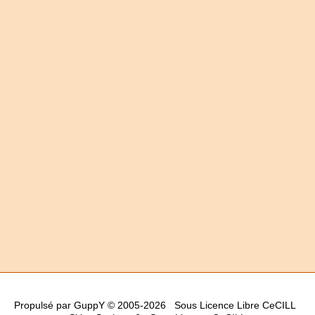
Propulsé par GuppY
© 2005-2026
Sous Licence Libre CeCILL