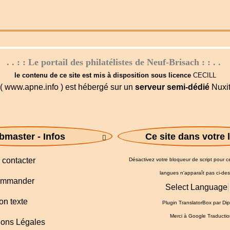
. . : : Le portail des philatélistes de Neuf-Brisach : : . .
le contenu de ce site est mis à disposition sous licence
CECILL
( www.apne.info ) est hébergé sur un
serveur semi-dédié
Nuxi
master - Infos
Ce site dans votre

contacter
Désactivez votre bloqueur de script pour ce 
langues n'apparaît pas ci-de
mmander
Select Language
on texte
Plugin TranslatorBox par
Dip
Merci à
Google Traductio
ons Légales