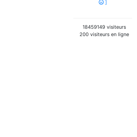
]
18459149 visiteurs
200 visiteurs en ligne
42 membres
Connectés :
( personne )
aine - 007