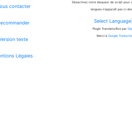
Désactivez votre bloqueur de script pour ce 
us contacter
langues n'apparaît pas ci-de
Select Language
ecommander
Plugin TranslatorBox par
Dip
Merci à
Google Traducti
ersion texte
tions Légales