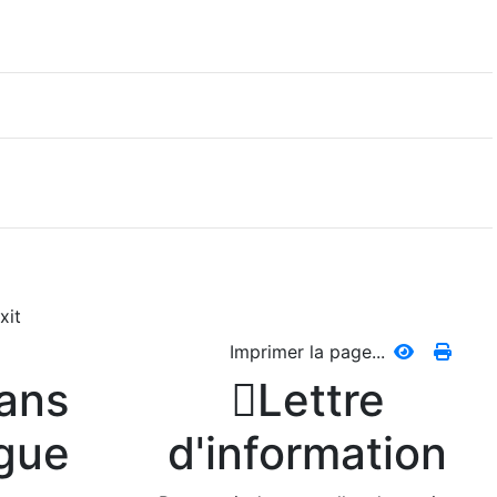
xit
Imprimer la page...
dans

Lettre
ngue
d'information