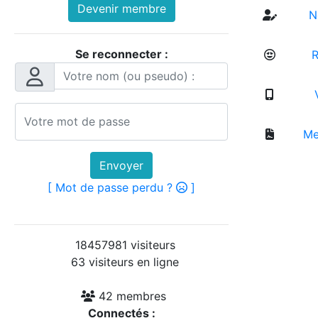
Devenir membre
No
Se reconnecter :
R
V
Men
Envoyer
[ Mot de passe perdu ?
]
18457981 visiteurs
63 visiteurs en ligne
42 membres
Connectés :