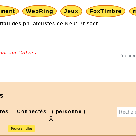
ement
WebRing
Jeux
FoxTimbre
 maison Calves
es
res
Connectés :
( personne )
Poster un billet