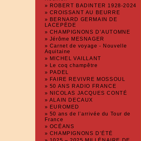
»
ROBERT BADINTER 1928-2024
»
CROISSANT AU BEURRE
»
BERNARD GERMAIN DE
LACEPÈDE
»
CHAMPIGNONS D’AUTOMNE
»
Jérôme MESNAGER
»
Carnet de voyage - Nouvelle
Aquitaine
»
MICHEL VAILLANT
»
Le coq champêtre
»
PADEL
»
FAIRE REVIVRE MOSSOUL
»
50 ANS RADIO FRANCE
»
NICOLAS JACQUES CONTÉ
»
ALAIN DECAUX
»
EUROMED
»
50 ans de l'arrivée du Tour de
France
»
OCÉANS
»
CHAMPIGNONS D’ÉTÉ
»
1025 – 2025 MILLÉNAIRE DE