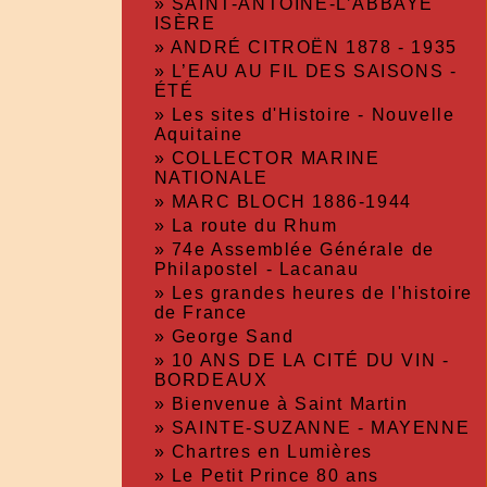
»
SAINT-ANTOINE-L’ABBAYE
ISÈRE
»
ANDRÉ CITROËN 1878 - 1935
»
L’EAU AU FIL DES SAISONS -
ÉTÉ
»
Les sites d'Histoire - Nouvelle
Aquitaine
»
COLLECTOR MARINE
NATIONALE
»
MARC BLOCH 1886-1944
»
La route du Rhum
»
74e Assemblée Générale de
Philapostel - Lacanau
»
Les grandes heures de l'histoire
de France
»
George Sand
»
10 ANS DE LA CITÉ DU VIN -
BORDEAUX
»
Bienvenue à Saint Martin
»
SAINTE-SUZANNE - MAYENNE
»
Chartres en Lumières
»
Le Petit Prince 80 ans