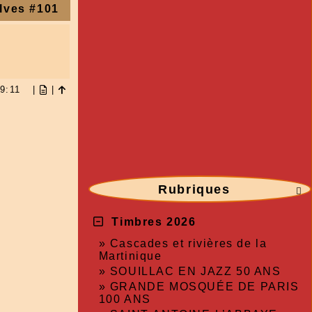
lves #101
 19:11
|
|
Rubriques

Timbres 2026
»
Cascades et rivières de la
Martinique
»
SOUILLAC EN JAZZ 50 ANS
»
GRANDE MOSQUÉE DE PARIS
100 ANS