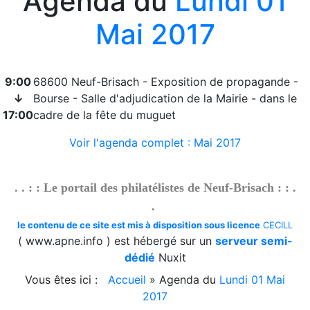
Agenda du
Lundi 01
Blog
Mai 2017
2026/07/27 :
Timbres 2026 - Cascades et rivières de
la Martinique
Téléchargement
9:00
68600 Neuf-Brisach - Exposition de propagande -
↓
Bourse - Salle d'adjudication de la Mairie - dans le
2026/08/01 :
Album - Thématique|3D - La philatélie
17:00
cadre de la fête du muguet
en 3D - Um Al Qiwain - 1972-9-3
2026/08/01 :
Album - Thématique|3D - La philatélie
Voir l'agenda complet : Mai 2017
en 3D - Um Al Qiwain - 1972-9-2
2026/08/01 :
Album - Thématique|3D - La philatélie
en 3D - Um Al Qiwain - 1972-9-1
. . : : Le portail des philatélistes de Neuf-Brisach : : .
2026/08/01 :
Album - Thématique|3D - La philatélie
.
en 3D - Um Al Qiwain - 1972-8-2
le contenu de ce site est mis à disposition sous licence
CECILL
2026/08/01 :
Album - Thématique|3D - La philatélie
( www.apne.info ) est hébergé sur un
serveur semi-
en 3D - Um Al Qiwain - 1972-8-1
dédié
Nuxit
2026/08/01 :
Album - Thématique|3D - La philatélie
Vous êtes ici :
Accueil
»
Agenda du
Lundi 01 Mai
en 3D - Um Al Qiwain - 1972-7-2
2017
2026/08/01 :
Album - Thématique|3D - La philatélie