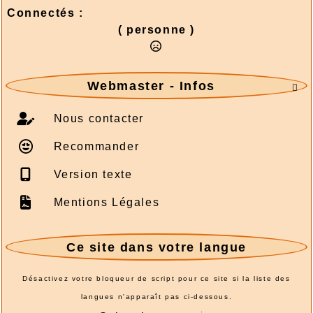
2026/08/01 :
Album - Thématique|3D - La
Connectés :
philatélie en 3D - Um Al Qiwain - 1972-4
( personne )
2026/08/01 :
Album - Thématique|3D - La
philatélie en 3D - Um Al Qiwain - 1972-3-2
2026/08/01 :
Album - Thématique|3D - La
Webmaster - Infos
philatélie en 3D - Um Al Qiwain - 1972-3-1

2026/08/01 :
Album - Thématique|3D - La
Nous contacter
philatélie en 3D - Um Al Qiwain - 1972-2-1
2026/08/01 :
Album - Thématique|3D - La
Recommander
philatélie en 3D - Um Al Qiwain - 1972-1-1
2026/08/01 :
Album - Thématique|3D - La
Version texte
philatélie en 3D - Corée du Nord - 1986-1
Mentions Légales
2026/08/01 :
Album - Thématique|3D - La
philatélie en 3D - Corée du Nord - 1976-3
2026/08/01 :
Album - Thématique|3D - La
Ce site dans votre langue
philatélie en 3D - Corée du Nord - 1976-2
2026/08/01 :
Album - Thématique|3D - La
Désactivez votre bloqueur de script pour ce site si la liste des
philatélie en 3D - Corée du Nord - 1976-1
langues n'apparaît pas ci-dessous.
2026/08/01 :
Album - Thématique|3D - La