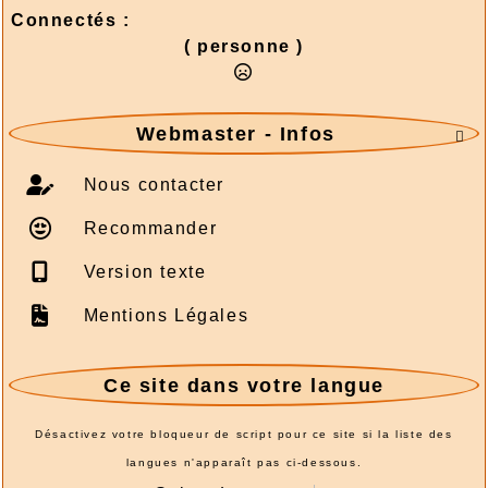
2026/08/01 :
Album - Thématique|3D - La
Connectés :
philatélie en 3D - Um Al Qiwain - 1972-4
( personne )
2026/08/01 :
Album - Thématique|3D - La
philatélie en 3D - Um Al Qiwain - 1972-3-2
2026/08/01 :
Album - Thématique|3D - La
Webmaster - Infos
philatélie en 3D - Um Al Qiwain - 1972-3-1

2026/08/01 :
Album - Thématique|3D - La
Nous contacter
philatélie en 3D - Um Al Qiwain - 1972-2-1
2026/08/01 :
Album - Thématique|3D - La
Recommander
philatélie en 3D - Um Al Qiwain - 1972-1-1
2026/08/01 :
Album - Thématique|3D - La
Version texte
philatélie en 3D - Corée du Nord - 1986-1
Mentions Légales
2026/08/01 :
Album - Thématique|3D - La
philatélie en 3D - Corée du Nord - 1976-3
2026/08/01 :
Album - Thématique|3D - La
Ce site dans votre langue
philatélie en 3D - Corée du Nord - 1976-2
2026/08/01 :
Album - Thématique|3D - La
Désactivez votre bloqueur de script pour ce site si la liste des
philatélie en 3D - Corée du Nord - 1976-1
langues n'apparaît pas ci-dessous.
2026/08/01 :
Album - Thématique|3D - La