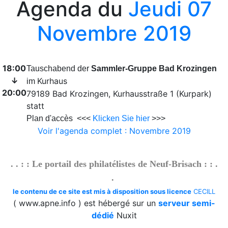
Agenda du
Jeudi 07
Blog
Novembre 2019
2026/07/27 :
Timbres 2026 - Cascades et rivières de
la Martinique
Téléchargement
18:00
Tauschabend der
Sammler-Gruppe Bad Krozingen
2026/08/01 :
Album - Thématique|3D - La philatélie
↓
Kurhaus
im
en 3D - Um Al Qiwain - 1972-9-3
20:00
79189 Bad Krozingen, Kurhausstraße 1 (Kurpark)
2026/08/01 :
Album - Thématique|3D - La philatélie
statt
en 3D - Um Al Qiwain - 1972-9-2
Plan d'accès <<<
Klicken Sie hier
>>>
2026/08/01 :
Album - Thématique|3D - La philatélie
Voir l'agenda complet : Novembre 2019
en 3D - Um Al Qiwain - 1972-9-1
2026/08/01 :
Album - Thématique|3D - La philatélie
en 3D - Um Al Qiwain - 1972-8-2
. . : : Le portail des philatélistes de Neuf-Brisach : : .
2026/08/01 :
Album - Thématique|3D - La philatélie
.
en 3D - Um Al Qiwain - 1972-8-1
le contenu de ce site est mis à disposition sous licence
CECILL
2026/08/01 :
Album - Thématique|3D - La philatélie
( www.apne.info ) est hébergé sur un
serveur semi-
en 3D - Um Al Qiwain - 1972-7-2
dédié
Nuxit
2026/08/01 :
Album - Thématique|3D - La philatélie