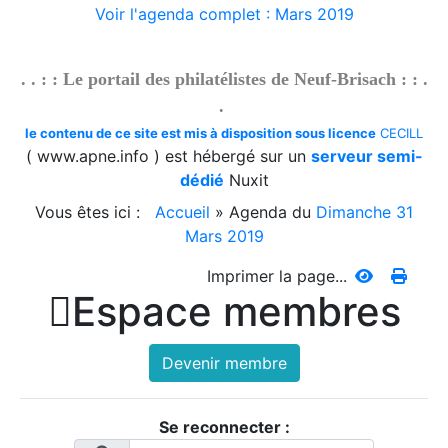
2026/07/24 :
Bibliothèque - Suisse - Basler Taube
Voir l'agenda complet : Mars 2019
2026/07/24 :
Suisse - émissions en quatre langues -
Suisse - Émission - 1990-7
. . : : Le portail des philatélistes de Neuf-Brisach : : .
2026/07/24 :
Suisse - émissions en quatre langues -
.
Suisse - Émission - 1990-6
2026/07/24 :
Suisse - émissions en quatre langues -
le contenu de ce site est mis à disposition sous licence
CECILL
Suisse - Émission - 1990-5
( www.apne.info ) est hébergé sur un
serveur semi-
2026/07/24 :
Suisse - émissions en quatre langues -
dédié
Nuxit
Suisse - Émission - 1990-4
Vous êtes ici :
Accueil
»
Agenda du
Dimanche 31
2026/07/24 :
Suisse - émissions en quatre langues -
Mars 2019
Suisse - Émission - 1990-3
2026/07/24 :
Suisse - émissions en quatre langues -
Imprimer la page...

Espace membres
Suisse - Émission - 1990-2
2026/07/24 :
Suisse - émissions en quatre langues -
Suisse - Émission - 1990-1
Devenir membre
2026/07/23 :
Suisse - émissions en quatre langues -
Suisse - Émission - 1989-6
2026/07/23 :
Suisse - émissions en quatre langues -
Se reconnecter :
Suisse - Émission - 1989-5