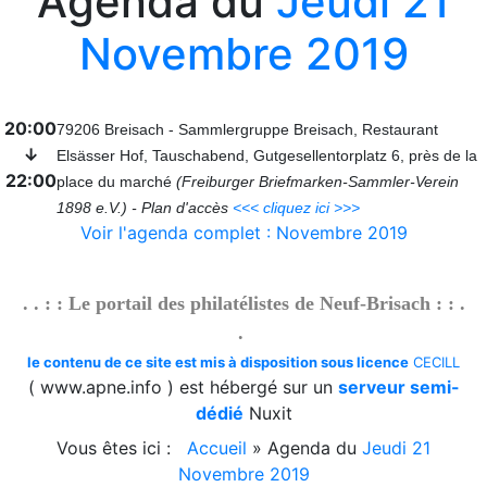
Agenda du
Jeudi 21
Blog
Novembre 2019
2026/07/27 :
Timbres 2026 - Cascades et rivières de
la Martinique
Téléchargement
20:00
79206 Breisach - Sammlergruppe Breisach, Restaurant
↓
Elsässer Hof, Tauschabend, Gutgesellentorplatz 6, près de la
2026/08/01 :
Album - Thématique|3D - La philatélie
22:00
place du marché
(Freiburger Briefmarken-Sammler-Verein
en 3D - Um Al Qiwain - 1972-9-3
1898 e.V.) - Plan d'accès
<<< cliquez ici >>>
2026/08/01 :
Album - Thématique|3D - La philatélie
Voir l'agenda complet : Novembre 2019
en 3D - Um Al Qiwain - 1972-9-2
2026/08/01 :
Album - Thématique|3D - La philatélie
en 3D - Um Al Qiwain - 1972-9-1
. . : : Le portail des philatélistes de Neuf-Brisach : : .
2026/08/01 :
Album - Thématique|3D - La philatélie
.
en 3D - Um Al Qiwain - 1972-8-2
le contenu de ce site est mis à disposition sous licence
CECILL
2026/08/01 :
Album - Thématique|3D - La philatélie
( www.apne.info ) est hébergé sur un
serveur semi-
en 3D - Um Al Qiwain - 1972-8-1
dédié
Nuxit
2026/08/01 :
Album - Thématique|3D - La philatélie
en 3D - Um Al Qiwain - 1972-7-2
Vous êtes ici :
Accueil
»
Agenda du
Jeudi 21
2026/08/01 :
Album - Thématique|3D - La philatélie
Novembre 2019