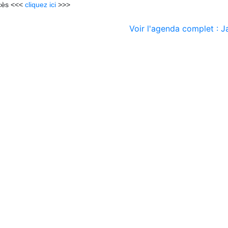
cès <<<
cliquez ici
>>>
Voir l'agenda complet : J