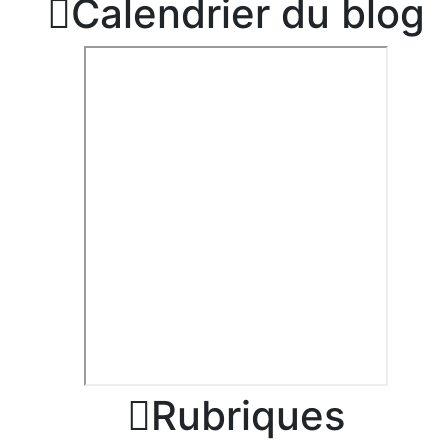

Calendrier du blog

Rubriques