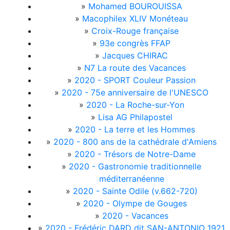
»
Mohamed BOUROUISSA
»
Macophilex XLIV Monéteau
»
Croix-Rouge française
»
93e congrès FFAP
»
Jacques CHIRAC
»
N7 La route des Vacances
»
2020 - SPORT Couleur Passion
»
2020 - 75e anniversaire de l'UNESCO
»
2020 - La Roche-sur-Yon
»
Lisa AG Philapostel
»
2020 - La terre et les Hommes
»
2020 - 800 ans de la cathédrale d'Amiens
»
2020 - Trésors de Notre-Dame
»
2020 - Gastronomie traditionnelle
méditerranéenne
»
2020 - Sainte Odile (v.662-720)
»
2020 - Olympe de Gouges
»
2020 - Vacances
»
2020 - Frédéric DARD dit SAN-ANTONIO 1921