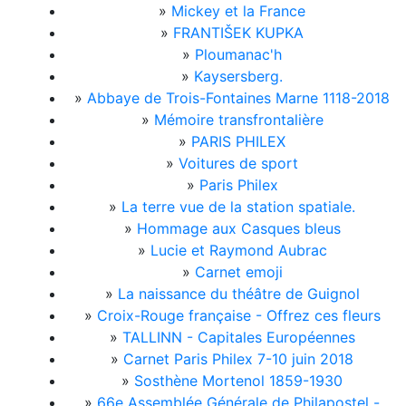
»
Mickey et la France
»
FRANTIŠEK KUPKA
»
Ploumanac'h
»
Kaysersberg.
»
Abbaye de Trois-Fontaines Marne 1118-2018
»
Mémoire transfrontalière
»
PARIS PHILEX
»
Voitures de sport
»
Paris Philex
»
La terre vue de la station spatiale.
»
Hommage aux Casques bleus
»
Lucie et Raymond Aubrac
»
Carnet emoji
»
La naissance du théâtre de Guignol
»
Croix-Rouge française - Offrez ces fleurs
»
TALLINN - Capitales Européennes
»
Carnet Paris Philex 7-10 juin 2018
»
Sosthène Mortenol 1859-1930
»
66e Assemblée Générale de Philapostel -