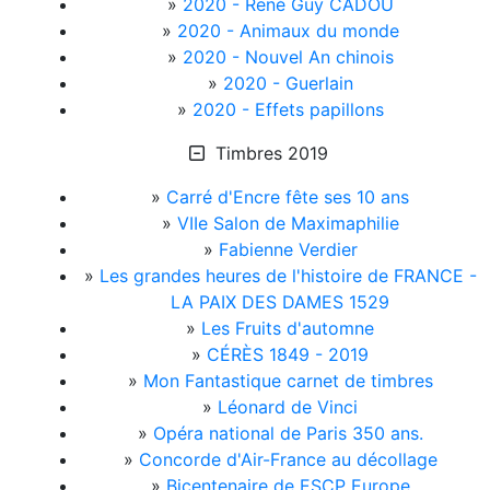
»
2020 - René Guy CADOU
»
2020 - Animaux du monde
»
2020 - Nouvel An chinois
»
2020 - Guerlain
»
2020 - Effets papillons
Timbres 2019
»
Carré d'Encre fête ses 10 ans
»
VIIe Salon de Maximaphilie
»
Fabienne Verdier
»
Les grandes heures de l'histoire de FRANCE -
LA PAIX DES DAMES 1529
»
Les Fruits d'automne
»
CÉRÈS 1849 - 2019
»
Mon Fantastique carnet de timbres
»
Léonard de Vinci
»
Opéra national de Paris 350 ans.
»
Concorde d'Air-France au décollage
»
Bicentenaire de ESCP Europe