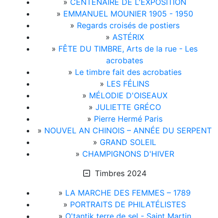
»
CENTENAIRE DE L'EXPOSITION
»
EMMANUEL MOUNIER 1905 - 1950
»
Regards croisés de postiers
»
ASTÉRIX
»
FÊTE DU TIMBRE, Arts de la rue - Les
acrobates
»
Le timbre fait des acrobaties
»
LES FÉLINS
»
MÉLODIE D'OISEAUX
»
JULIETTE GRÉCO
»
Pierre Hermé Paris
»
NOUVEL AN CHINOIS – ANNÉE DU SERPENT
»
GRAND SOLEIL
»
CHAMPIGNONS D'HIVER
Timbres 2024
»
LA MARCHE DES FEMMES – 1789
»
PORTRAITS DE PHILATÉLISTES
»
O'tantik terre de sel - Saint Martin