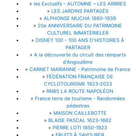
»
les Exclusifs - AUTOMNE – LES ARBRES
»
LES JARDINS PARTAGÉS
»
ALPHONSE MUCHA 1860-1939
»
20e ANNIVERSAIRE DU PATRIMOINE
CULTUREL IMMATÉRIELER
»
DISNEY 100 - 100 ANS D'HISTOIRES À
PARTAGER
»
A la découverte du circuit des remparts
d'Angoulême
»
CARNET MARIANNE - Patrimoine de France
»
FÉDÉRATION FRANÇAISE DE
CYCLOTOURISME 1923-2023
»
RN85 LA ROUTE NAPOLÉON
»
France terre de tourisme - Randonnées
pédestres
»
MAISON CAILLEBOTTE
»
BLAISE PASCAL 1623-1662
»
PIERRE LOTI 1850-1923
»
FRUITS À SAVOURER