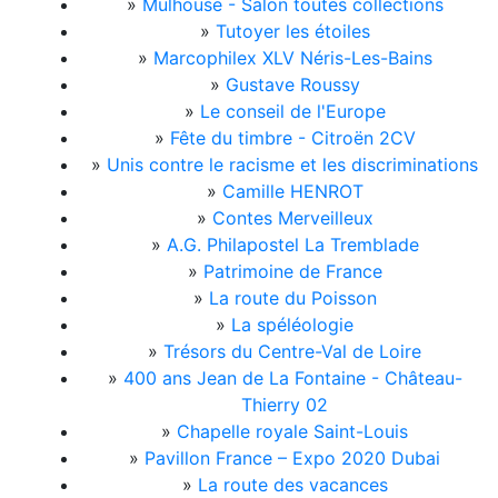
»
Mulhouse - Salon toutes collections
»
Tutoyer les étoiles
»
Marcophilex XLV Néris-Les-Bains
»
Gustave Roussy
»
Le conseil de l'Europe
»
Fête du timbre - Citroën 2CV
»
Unis contre le racisme et les discriminations
»
Camille HENROT
»
Contes Merveilleux
»
A.G. Philapostel La Tremblade
»
Patrimoine de France
»
La route du Poisson
»
La spéléologie
»
Trésors du Centre-Val de Loire
»
400 ans Jean de La Fontaine - Château-
Thierry 02
»
Chapelle royale Saint-Louis
»
Pavillon France – Expo 2020 Dubai
»
La route des vacances