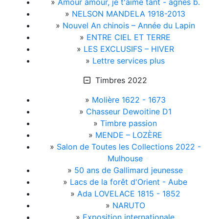
»
Amour amour, je t'aime tant - agnès b.
»
NELSON MANDELA 1918-2013
»
Nouvel An chinois – Année du Lapin
»
ENTRE CIEL ET TERRE
»
LES EXCLUSIFS – HIVER
»
Lettre services plus
Timbres 2022
»
Molière 1622 - 1673
»
Chasseur Dewoitine D1
»
Timbre passion
»
MENDE – LOZÈRE
»
Salon de Toutes les Collections 2022 -
Mulhouse
»
50 ans de Gallimard jeunesse
»
Lacs de la forêt d'Orient - Aube
»
Ada LOVELACE 1815 - 1852
»
NARUTO
»
Exposition internationale