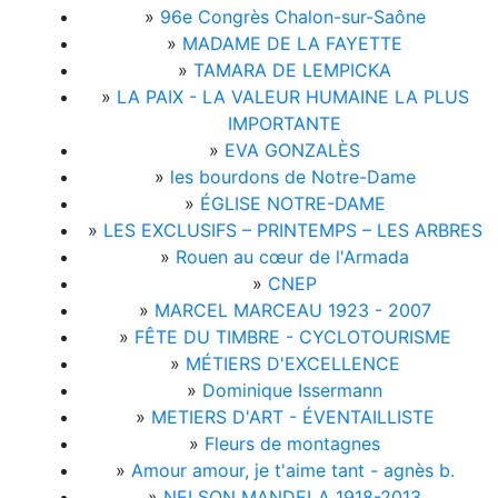
»
96e Congrès Chalon-sur-Saône
»
MADAME DE LA FAYETTE
»
TAMARA DE LEMPICKA
»
LA PAIX - LA VALEUR HUMAINE LA PLUS
IMPORTANTE
»
EVA GONZALÈS
»
les bourdons de Notre-Dame
»
ÉGLISE NOTRE-DAME
»
LES EXCLUSIFS – PRINTEMPS – LES ARBRES
»
Rouen au cœur de l'Armada
»
CNEP
»
MARCEL MARCEAU 1923 - 2007
»
FÊTE DU TIMBRE - CYCLOTOURISME
»
MÉTIERS D'EXCELLENCE
»
Dominique Issermann
»
METIERS D'ART - ÉVENTAILLISTE
»
Fleurs de montagnes
»
Amour amour, je t'aime tant - agnès b.
»
NELSON MANDELA 1918-2013