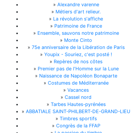
»
Alexandre varenne
»
Métiers d'art relieur.
»
La révolution s'affiche
»
Patrimoine de France
»
Ensemble, sauvons notre patrimoine
»
Monte Cinto
»
75e anniversaire de la Libération de Paris
»
Youpix - Souriez, c'est posté !
»
Repères de nos côtes
»
Premier pas de l'Homme sur la Lune
»
Naissance de Napoléon Bonaparte
»
Costumes de Méditerranée
»
Vacances
»
Cassel nord
»
Tarbes Hautes-pyrénées
»
ABBATIALE SAINT-PHILBERT-DE-GRAND-LIEU
»
Timbres sportifs
»
Congrès de la FFAP
»
La passion du timbre