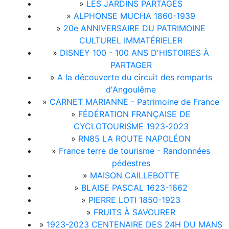
»
LES JARDINS PARTAGÉS
»
ALPHONSE MUCHA 1860-1939
»
20e ANNIVERSAIRE DU PATRIMOINE
CULTUREL IMMATÉRIELER
»
DISNEY 100 - 100 ANS D'HISTOIRES À
PARTAGER
»
A la découverte du circuit des remparts
d'Angoulême
»
CARNET MARIANNE - Patrimoine de France
»
FÉDÉRATION FRANÇAISE DE
CYCLOTOURISME 1923-2023
»
RN85 LA ROUTE NAPOLÉON
»
France terre de tourisme - Randonnées
pédestres
»
MAISON CAILLEBOTTE
»
BLAISE PASCAL 1623-1662
»
PIERRE LOTI 1850-1923
»
FRUITS À SAVOURER
»
1923-2023 CENTENAIRE DES 24H DU MANS