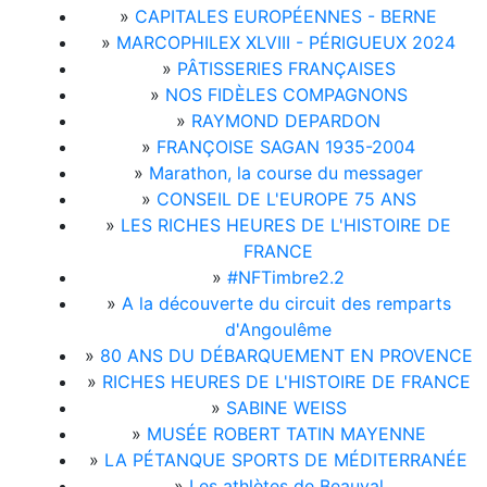
»
CAPITALES EUROPÉENNES - BERNE
»
MARCOPHILEX XLVIII - PÉRIGUEUX 2024
»
PÂTISSERIES FRANÇAISES
»
NOS FIDÈLES COMPAGNONS
»
RAYMOND DEPARDON
»
FRANÇOISE SAGAN 1935-2004
»
Marathon, la course du messager
»
CONSEIL DE L'EUROPE 75 ANS
»
LES RICHES HEURES DE L'HISTOIRE DE
FRANCE
»
#NFTimbre2.2
»
A la découverte du circuit des remparts
d'Angoulême
»
80 ANS DU DÉBARQUEMENT EN PROVENCE
»
RICHES HEURES DE L'HISTOIRE DE FRANCE
»
SABINE WEISS
»
MUSÉE ROBERT TATIN MAYENNE
»
LA PÉTANQUE SPORTS DE MÉDITERRANÉE
»
Les athlètes de Beauval