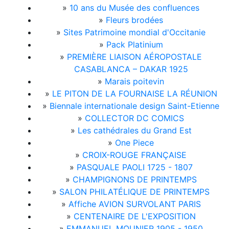
»
10 ans du Musée des confluences
»
Fleurs brodées
»
Sites Patrimoine mondial d'Occitanie
»
Pack Platinium
»
PREMIÈRE LIAISON AÉROPOSTALE
CASABLANCA – DAKAR 1925
»
Marais poitevin
»
LE PITON DE LA FOURNAISE LA RÉUNION
»
Biennale internationale design Saint-Etienne
»
COLLECTOR DC COMICS
»
Les cathédrales du Grand Est
»
One Piece
»
CROIX-ROUGE FRANÇAISE
»
PASQUALE PAOLI 1725 - 1807
»
CHAMPIGNONS DE PRINTEMPS
»
SALON PHILATÉLIQUE DE PRINTEMPS
»
Affiche AVION SURVOLANT PARIS
»
CENTENAIRE DE L'EXPOSITION
»
EMMANUEL MOUNIER 1905 - 1950