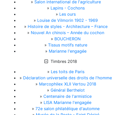
»
Salon international de l'agriculture
»
Lapins - Cochons
»
Les ours
»
Louise de Vilmorin 1902 - 1969
»
Histoire de styles - Architecture – France
»
Nouvel An chinois – Année du cochon
»
BOUCHERON
»
Tissus motifs nature
»
Marianne l'engagée
Timbres 2018
»
Les toits de Paris
»
Déclaration universelle des droits de l'homme
»
Marcophilex XLII Vertou 2018
»
Général Berthelot
»
Centenaire de l'armistice
»
LISA Marianne l'engagée
»
72e salon philatélique d'automne
»
Musée de la Poste - Saint Désiré