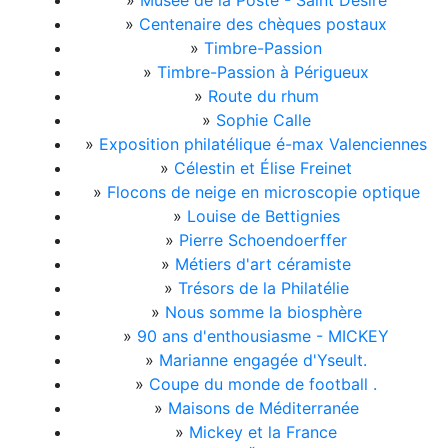
»
Musée de la Poste - Saint Désiré
»
Centenaire des chèques postaux
»
Timbre-Passion
»
Timbre-Passion à Périgueux
»
Route du rhum
»
Sophie Calle
»
Exposition philatélique é-max Valenciennes
»
Célestin et Élise Freinet
»
Flocons de neige en microscopie optique
»
Louise de Bettignies
»
Pierre Schoendoerffer
»
Métiers d'art céramiste
»
Trésors de la Philatélie
»
Nous somme la biosphère
»
90 ans d'enthousiasme - MICKEY
»
Marianne engagée d'Yseult.
»
Coupe du monde de football .
»
Maisons de Méditerranée
»
Mickey et la France