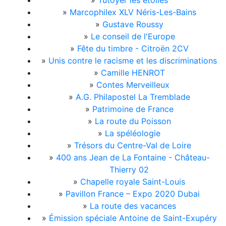
»
Tutoyer les étoiles
»
Marcophilex XLV Néris-Les-Bains
»
Gustave Roussy
»
Le conseil de l'Europe
»
Fête du timbre - Citroën 2CV
»
Unis contre le racisme et les discriminations
»
Camille HENROT
»
Contes Merveilleux
»
A.G. Philapostel La Tremblade
»
Patrimoine de France
»
La route du Poisson
»
La spéléologie
»
Trésors du Centre-Val de Loire
»
400 ans Jean de La Fontaine - Château-
Thierry 02
»
Chapelle royale Saint-Louis
»
Pavillon France – Expo 2020 Dubai
»
La route des vacances
»
Émission spéciale Antoine de Saint-Exupéry