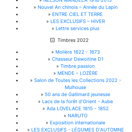
»
NELSON MANDELA 1918-2013
»
Nouvel An chinois – Année du Lapin
»
ENTRE CIEL ET TERRE
»
LES EXCLUSIFS – HIVER
»
Lettre services plus
Timbres 2022
»
Molière 1622 - 1673
»
Chasseur Dewoitine D1
»
Timbre passion
»
MENDE – LOZÈRE
»
Salon de Toutes les Collections 2022 -
Mulhouse
»
50 ans de Gallimard jeunesse
»
Lacs de la forêt d'Orient - Aube
»
Ada LOVELACE 1815 - 1852
»
NARUTO
»
Exposition internationale
»
LES EXCLUSIFS - LÉGUMES D'AUTOMNE