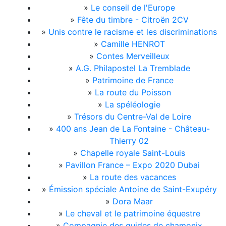
»
Le conseil de l'Europe
»
Fête du timbre - Citroën 2CV
»
Unis contre le racisme et les discriminations
»
Camille HENROT
»
Contes Merveilleux
»
A.G. Philapostel La Tremblade
»
Patrimoine de France
»
La route du Poisson
»
La spéléologie
»
Trésors du Centre-Val de Loire
»
400 ans Jean de La Fontaine - Château-
Thierry 02
»
Chapelle royale Saint-Louis
»
Pavillon France – Expo 2020 Dubai
»
La route des vacances
»
Émission spéciale Antoine de Saint-Exupéry
»
Dora Maar
»
Le cheval et le patrimoine équestre
»
Compagnie des guides de chamonix