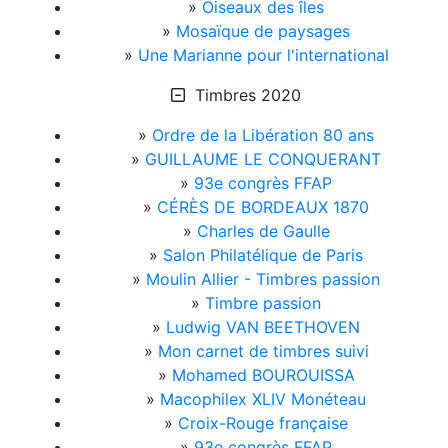
»
Oiseaux des îles
»
Mosaïque de paysages
»
Une Marianne pour l'international
Timbres 2020
»
Ordre de la Libération 80 ans
»
GUILLAUME LE CONQUERANT
»
93e congrès FFAP
»
CÉRÈS DE BORDEAUX 1870
»
Charles de Gaulle
»
Salon Philatélique de Paris
»
Moulin Allier - Timbres passion
»
Timbre passion
»
Ludwig VAN BEETHOVEN
»
Mon carnet de timbres suivi
»
Mohamed BOUROUISSA
»
Macophilex XLIV Monéteau
»
Croix-Rouge française
»
93e congrès FFAP