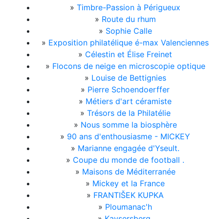
»
Timbre-Passion à Périgueux
»
Route du rhum
»
Sophie Calle
»
Exposition philatélique é-max Valenciennes
»
Célestin et Élise Freinet
»
Flocons de neige en microscopie optique
»
Louise de Bettignies
»
Pierre Schoendoerffer
»
Métiers d'art céramiste
»
Trésors de la Philatélie
»
Nous somme la biosphère
»
90 ans d'enthousiasme - MICKEY
»
Marianne engagée d'Yseult.
»
Coupe du monde de football .
»
Maisons de Méditerranée
»
Mickey et la France
»
FRANTIŠEK KUPKA
»
Ploumanac'h
»
Kaysersberg.