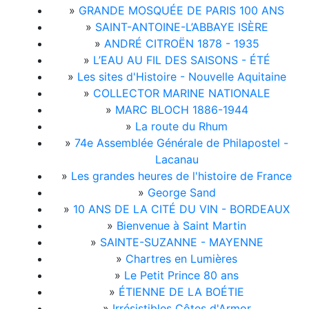
»
GRANDE MOSQUÉE DE PARIS 100 ANS
»
SAINT-ANTOINE-L’ABBAYE ISÈRE
»
ANDRÉ CITROËN 1878 - 1935
»
L’EAU AU FIL DES SAISONS - ÉTÉ
»
Les sites d'Histoire - Nouvelle Aquitaine
»
COLLECTOR MARINE NATIONALE
»
MARC BLOCH 1886-1944
»
La route du Rhum
»
74e Assemblée Générale de Philapostel -
Lacanau
»
Les grandes heures de l'histoire de France
»
George Sand
»
10 ANS DE LA CITÉ DU VIN - BORDEAUX
»
Bienvenue à Saint Martin
»
SAINTE-SUZANNE - MAYENNE
»
Chartres en Lumières
»
Le Petit Prince 80 ans
»
ÉTIENNE DE LA BOÉTIE
»
Irrésistibles Côtes d'Armor