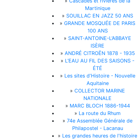
»
Cascades et rivières de la
Martinique
»
SOUILLAC EN JAZZ 50 ANS
»
GRANDE MOSQUÉE DE PARIS
100 ANS
»
SAINT-ANTOINE-L’ABBAYE
ISÈRE
»
ANDRÉ CITROËN 1878 - 1935
»
L’EAU AU FIL DES SAISONS -
ÉTÉ
»
Les sites d'Histoire - Nouvelle
Aquitaine
»
COLLECTOR MARINE
NATIONALE
»
MARC BLOCH 1886-1944
»
La route du Rhum
»
74e Assemblée Générale de
Philapostel - Lacanau
»
Les grandes heures de l'histoire