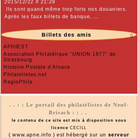
2015/12/22 # 21:29
Ils sont quand même trop forts nos douaniers.
Après les faux billets de banque, ...
Billets des amis

APHIEST
Association Philatélique "UNION 1877" de
Strasbourg
Histoire Postale d'Alsace
Philatelistes.net
RegioPhila
. . : : Le portail des philatélistes de Neuf-
Brisach : : . .
le contenu de ce site est mis à disposition sous
licence
CECILL
( www.apne.info ) est hébergé sur un
serveur