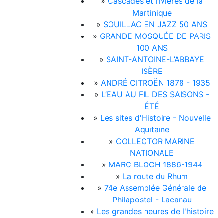
»
Cascades et rivières de la
Martinique
»
SOUILLAC EN JAZZ 50 ANS
»
GRANDE MOSQUÉE DE PARIS
100 ANS
»
SAINT-ANTOINE-L’ABBAYE
ISÈRE
»
ANDRÉ CITROËN 1878 - 1935
»
L’EAU AU FIL DES SAISONS -
ÉTÉ
»
Les sites d'Histoire - Nouvelle
Aquitaine
»
COLLECTOR MARINE
NATIONALE
»
MARC BLOCH 1886-1944
»
La route du Rhum
»
74e Assemblée Générale de
Philapostel - Lacanau
»
Les grandes heures de l'histoire