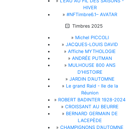
»
L’EAU AU FIL DES SAISONS -
HIVER
»
#NFTimbre6.1– AVATAR
Timbres 2025
»
Michel PICCOLI
»
JACQUES-LOUIS DAVID
»
Affiche MYTHOLOGIE
»
ANDRÉE PUTMAN
»
MULHOUSE 800 ANS
D’HISTOIRE
»
JARDIN D’AUTOMNE
»
Le grand Raid - Ile de la
Réunion
»
ROBERT BADINTER 1928-2024
»
CROISSANT AU BEURRE
»
BERNARD GERMAIN DE
LACEPÈDE
»
CHAMPIGNONS D’AUTOMNE