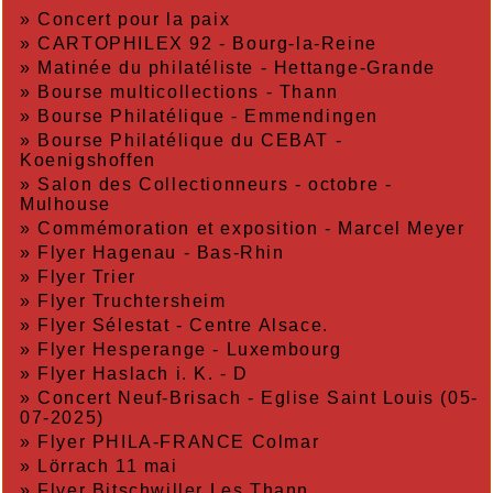
»
Concert pour la paix
»
CARTOPHILEX 92 - Bourg-la-Reine
»
Matinée du philatéliste - Hettange-Grande
»
Bourse multicollections - Thann
»
Bourse Philatélique - Emmendingen
»
Bourse Philatélique du CEBAT -
Koenigshoffen
»
Salon des Collectionneurs - octobre -
Mulhouse
»
Commémoration et exposition - Marcel Meyer
»
Flyer Hagenau - Bas-Rhin
»
Flyer Trier
»
Flyer Truchtersheim
»
Flyer Sélestat - Centre Alsace.
»
Flyer Hesperange - Luxembourg
»
Flyer Haslach i. K. - D
»
Concert Neuf-Brisach - Eglise Saint Louis (05-
07-2025)
»
Flyer PHILA-FRANCE Colmar
»
Lörrach 11 mai
»
Flyer Bitschwiller Les Thann