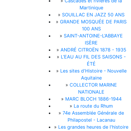
»
Cascades et rivières de la
Martinique
»
SOUILLAC EN JAZZ 50 ANS
»
GRANDE MOSQUÉE DE PARIS
100 ANS
»
SAINT-ANTOINE-L’ABBAYE
ISÈRE
»
ANDRÉ CITROËN 1878 - 1935
»
L’EAU AU FIL DES SAISONS -
ÉTÉ
»
Les sites d'Histoire - Nouvelle
Aquitaine
»
COLLECTOR MARINE
NATIONALE
»
MARC BLOCH 1886-1944
»
La route du Rhum
»
74e Assemblée Générale de
Philapostel - Lacanau
»
Les grandes heures de l'histoire