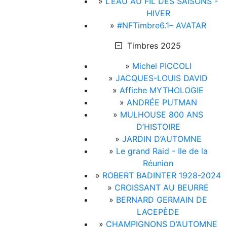
»
L’EAU AU FIL DES SAISONS -
HIVER
»
#NFTimbre6.1– AVATAR
Timbres 2025
»
Michel PICCOLI
»
JACQUES-LOUIS DAVID
»
Affiche MYTHOLOGIE
»
ANDRÉE PUTMAN
»
MULHOUSE 800 ANS
D’HISTOIRE
»
JARDIN D’AUTOMNE
»
Le grand Raid - Ile de la
Réunion
»
ROBERT BADINTER 1928-2024
»
CROISSANT AU BEURRE
»
BERNARD GERMAIN DE
LACEPÈDE
»
CHAMPIGNONS D’AUTOMNE