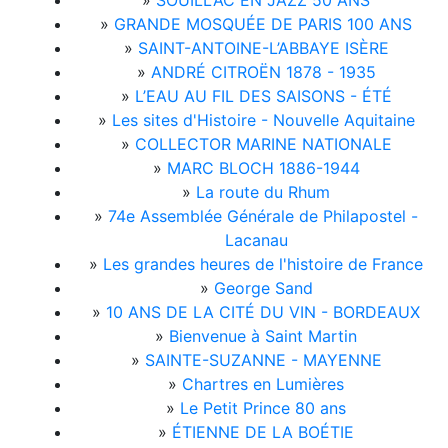
»
SOUILLAC EN JAZZ 50 ANS
»
GRANDE MOSQUÉE DE PARIS 100 ANS
»
SAINT-ANTOINE-L’ABBAYE ISÈRE
»
ANDRÉ CITROËN 1878 - 1935
»
L’EAU AU FIL DES SAISONS - ÉTÉ
»
Les sites d'Histoire - Nouvelle Aquitaine
»
COLLECTOR MARINE NATIONALE
»
MARC BLOCH 1886-1944
»
La route du Rhum
»
74e Assemblée Générale de Philapostel -
Lacanau
»
Les grandes heures de l'histoire de France
»
George Sand
»
10 ANS DE LA CITÉ DU VIN - BORDEAUX
»
Bienvenue à Saint Martin
»
SAINTE-SUZANNE - MAYENNE
»
Chartres en Lumières
»
Le Petit Prince 80 ans
»
ÉTIENNE DE LA BOÉTIE