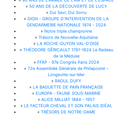
»
90 ANS DE L'ARMÉE DE L'AIR ET DE L'ESPACE
»
50 ANS DE LA DÉCOUVERTE DE LUCY
»
Dui Sevi, Dui Sorru
»
GIGN - GROUPE D'INTERVENTION DE LA
GENDARMERIE NATIONALE 1974 - 2024
»
Notre triple championne
»
Trésors de Nouvelle-Aquitaine
»
LA ROCHE-GUYON VAL-D'OISE
»
THÉODORE GÉRICAULT 1791-1824 Le Radeau
de la Méduse
»
FFAP - 97e Congrès Paris 2024
»
72e Assemblée Générale de Philapostel –
Longeville-sur-Mer
»
RAOUL DUFY
»
LA BAGUETTE DE PAIN FRANÇAISE
»
EUROPA - FAUNE SOUS-MARINE
»
ALICE MILLIAT 1884 - 1957
»
LE FACTEUR CHEVAL ET SON PALAIS IDÉAL
»
TRÉSORS DE NOTRE-DAME