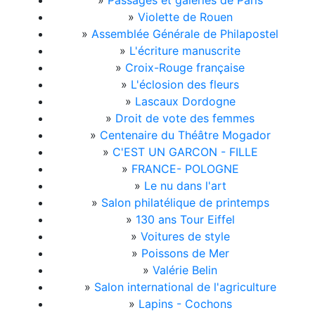
»
Passages et galeries de Paris
»
Violette de Rouen
»
Assemblée Générale de Philapostel
»
L'écriture manuscrite
»
Croix-Rouge française
»
L'éclosion des fleurs
»
Lascaux Dordogne
»
Droit de vote des femmes
»
Centenaire du Théâtre Mogador
»
C'EST UN GARCON - FILLE
»
FRANCE- POLOGNE
»
Le nu dans l'art
»
Salon philatélique de printemps
»
130 ans Tour Eiffel
»
Voitures de style
»
Poissons de Mer
»
Valérie Belin
»
Salon international de l'agriculture
»
Lapins - Cochons