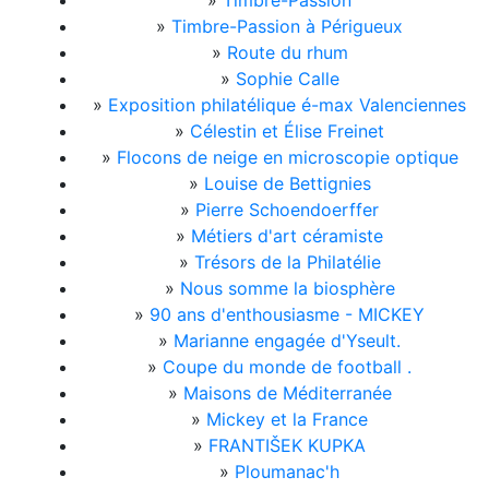
»
Timbre-Passion
»
Timbre-Passion à Périgueux
»
Route du rhum
»
Sophie Calle
»
Exposition philatélique é-max Valenciennes
»
Célestin et Élise Freinet
»
Flocons de neige en microscopie optique
»
Louise de Bettignies
»
Pierre Schoendoerffer
»
Métiers d'art céramiste
»
Trésors de la Philatélie
»
Nous somme la biosphère
»
90 ans d'enthousiasme - MICKEY
»
Marianne engagée d'Yseult.
»
Coupe du monde de football .
»
Maisons de Méditerranée
»
Mickey et la France
»
FRANTIŠEK KUPKA
»
Ploumanac'h