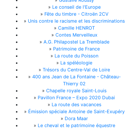
»
Gustave Roussy
»
Le conseil de l'Europe
»
Fête du timbre - Citroën 2CV
»
Unis contre le racisme et les discriminations
»
Camille HENROT
»
Contes Merveilleux
»
A.G. Philapostel La Tremblade
»
Patrimoine de France
»
La route du Poisson
»
La spéléologie
»
Trésors du Centre-Val de Loire
»
400 ans Jean de La Fontaine - Château-
Thierry 02
»
Chapelle royale Saint-Louis
»
Pavillon France – Expo 2020 Dubai
»
La route des vacances
»
Émission spéciale Antoine de Saint-Exupéry
»
Dora Maar
»
Le cheval et le patrimoine équestre