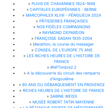
»
PUVIS DE CHAVANNES 1824-1898
»
CAPITALES EUROPÉENNES - BERNE
»
MARCOPHILEX XLVIII - PÉRIGUEUX 2024
»
PÂTISSERIES FRANÇAISES
»
NOS FIDÈLES COMPAGNONS
»
RAYMOND DEPARDON
»
FRANÇOISE SAGAN 1935-2004
»
Marathon, la course du messager
»
CONSEIL DE L'EUROPE 75 ANS
»
LES RICHES HEURES DE L'HISTOIRE DE
FRANCE
»
#NFTimbre2.2
»
A la découverte du circuit des remparts
d'Angoulême
»
80 ANS DU DÉBARQUEMENT EN PROVENCE
»
RICHES HEURES DE L'HISTOIRE DE FRANCE
»
SABINE WEISS
»
MUSÉE ROBERT TATIN MAYENNE
»
LA PÉTANQUE SPORTS DE MÉDITERRANÉE