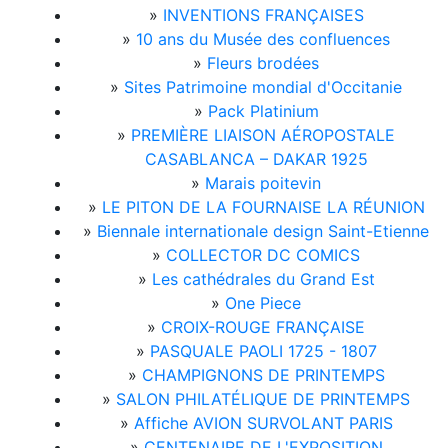
»
INVENTIONS FRANÇAISES
»
10 ans du Musée des confluences
»
Fleurs brodées
»
Sites Patrimoine mondial d'Occitanie
»
Pack Platinium
»
PREMIÈRE LIAISON AÉROPOSTALE
CASABLANCA – DAKAR 1925
»
Marais poitevin
»
LE PITON DE LA FOURNAISE LA RÉUNION
»
Biennale internationale design Saint-Etienne
»
COLLECTOR DC COMICS
»
Les cathédrales du Grand Est
»
One Piece
»
CROIX-ROUGE FRANÇAISE
»
PASQUALE PAOLI 1725 - 1807
»
CHAMPIGNONS DE PRINTEMPS
»
SALON PHILATÉLIQUE DE PRINTEMPS
»
Affiche AVION SURVOLANT PARIS
»
CENTENAIRE DE L'EXPOSITION