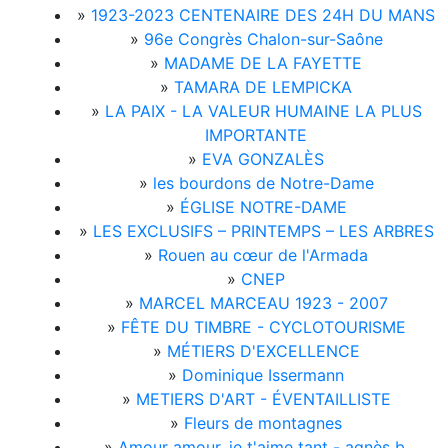
»
1923-2023 CENTENAIRE DES 24H DU MANS
»
96e Congrès Chalon-sur-Saône
»
MADAME DE LA FAYETTE
»
TAMARA DE LEMPICKA
»
LA PAIX - LA VALEUR HUMAINE LA PLUS
IMPORTANTE
»
EVA GONZALÈS
»
les bourdons de Notre-Dame
»
ÉGLISE NOTRE-DAME
»
LES EXCLUSIFS – PRINTEMPS – LES ARBRES
»
Rouen au cœur de l'Armada
»
CNEP
»
MARCEL MARCEAU 1923 - 2007
»
FÊTE DU TIMBRE - CYCLOTOURISME
»
MÉTIERS D'EXCELLENCE
»
Dominique Issermann
»
METIERS D'ART - ÉVENTAILLISTE
»
Fleurs de montagnes
»
Amour amour, je t'aime tant - agnès b.