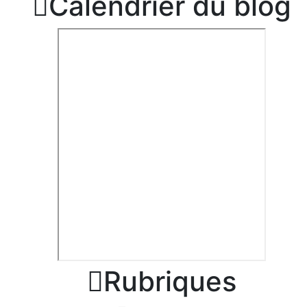

Calendrier du blog

Rubriques