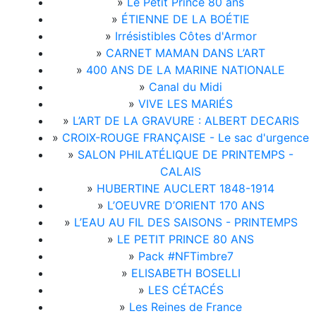
»
Le Petit Prince 80 ans
»
ÉTIENNE DE LA BOÉTIE
»
Irrésistibles Côtes d'Armor
»
CARNET MAMAN DANS L’ART
»
400 ANS DE LA MARINE NATIONALE
»
Canal du Midi
»
VIVE LES MARIÉS
»
L’ART DE LA GRAVURE : ALBERT DECARIS
»
CROIX-ROUGE FRANÇAISE - Le sac d'urgence
»
SALON PHILATÉLIQUE DE PRINTEMPS -
CALAIS
»
HUBERTINE AUCLERT 1848-1914
»
L’OEUVRE D’ORIENT 170 ANS
»
L’EAU AU FIL DES SAISONS - PRINTEMPS
»
LE PETIT PRINCE 80 ANS
»
Pack #NFTimbre7
»
ELISABETH BOSELLI
»
LES CÉTACÉS
»
Les Reines de France