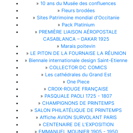
»
10 ans du Musée des confluences
»
Fleurs brodées
»
Sites Patrimoine mondial d'Occitanie
»
Pack Platinium
»
PREMIÈRE LIAISON AÉROPOSTALE
CASABLANCA – DAKAR 1925
»
Marais poitevin
»
LE PITON DE LA FOURNAISE LA RÉUNION
»
Biennale internationale design Saint-Etienne
»
COLLECTOR DC COMICS
»
Les cathédrales du Grand Est
»
One Piece
»
CROIX-ROUGE FRANÇAISE
»
PASQUALE PAOLI 1725 - 1807
»
CHAMPIGNONS DE PRINTEMPS
»
SALON PHILATÉLIQUE DE PRINTEMPS
»
Affiche AVION SURVOLANT PARIS
»
CENTENAIRE DE L'EXPOSITION
»
EMMANUEL MOUNIER 1905 - 1950