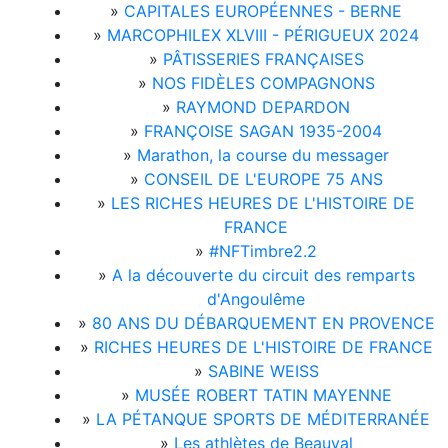
»
CAPITALES EUROPÉENNES - BERNE
»
MARCOPHILEX XLVIII - PÉRIGUEUX 2024
»
PÂTISSERIES FRANÇAISES
»
NOS FIDÈLES COMPAGNONS
»
RAYMOND DEPARDON
»
FRANÇOISE SAGAN 1935-2004
»
Marathon, la course du messager
»
CONSEIL DE L'EUROPE 75 ANS
»
LES RICHES HEURES DE L'HISTOIRE DE
FRANCE
»
#NFTimbre2.2
»
A la découverte du circuit des remparts
d'Angoulême
»
80 ANS DU DÉBARQUEMENT EN PROVENCE
»
RICHES HEURES DE L'HISTOIRE DE FRANCE
»
SABINE WEISS
»
MUSÉE ROBERT TATIN MAYENNE
»
LA PÉTANQUE SPORTS DE MÉDITERRANÉE
»
Les athlètes de Beauval