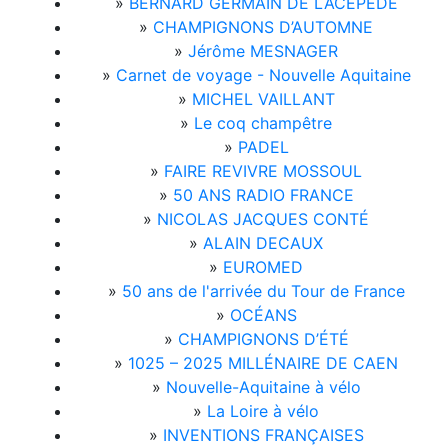
»
BERNARD GERMAIN DE LACEPÈDE
»
CHAMPIGNONS D’AUTOMNE
»
Jérôme MESNAGER
»
Carnet de voyage - Nouvelle Aquitaine
»
MICHEL VAILLANT
»
Le coq champêtre
»
PADEL
»
FAIRE REVIVRE MOSSOUL
»
50 ANS RADIO FRANCE
»
NICOLAS JACQUES CONTÉ
»
ALAIN DECAUX
»
EUROMED
»
50 ans de l'arrivée du Tour de France
»
OCÉANS
»
CHAMPIGNONS D’ÉTÉ
»
1025 – 2025 MILLÉNAIRE DE CAEN
»
Nouvelle-Aquitaine à vélo
»
La Loire à vélo
»
INVENTIONS FRANÇAISES