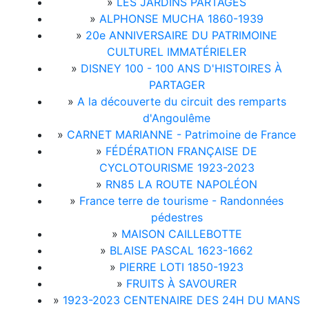
»
LES JARDINS PARTAGÉS
»
ALPHONSE MUCHA 1860-1939
»
20e ANNIVERSAIRE DU PATRIMOINE
CULTUREL IMMATÉRIELER
»
DISNEY 100 - 100 ANS D'HISTOIRES À
PARTAGER
»
A la découverte du circuit des remparts
d'Angoulême
»
CARNET MARIANNE - Patrimoine de France
»
FÉDÉRATION FRANÇAISE DE
CYCLOTOURISME 1923-2023
»
RN85 LA ROUTE NAPOLÉON
»
France terre de tourisme - Randonnées
pédestres
»
MAISON CAILLEBOTTE
»
BLAISE PASCAL 1623-1662
»
PIERRE LOTI 1850-1923
»
FRUITS À SAVOURER
»
1923-2023 CENTENAIRE DES 24H DU MANS