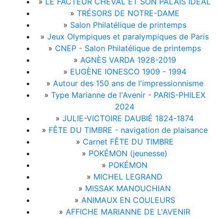
»
LE FACTEUR CHEVAL ET SON PALAIS IDÉAL
»
TRÉSORS DE NOTRE-DAME
»
Salon Philatélique de printemps
»
Jeux Olympiques et paralympiques de Paris
»
CNEP - Salon Philatélique de printemps
»
AGNÈS VARDA 1928-2019
»
EUGÈNE IONESCO 1909 - 1994
»
Autour des 150 ans de l'impressionnisme
»
Type Marianne de l'Avenir - PARIS-PHILEX
2024
»
JULIE-VICTOIRE DAUBIÉ 1824-1874
»
FÊTE DU TIMBRE - navigation de plaisance
»
Carnet FÊTE DU TIMBRE
»
POKÉMON (jeunesse)
»
POKÉMON
»
MICHEL LEGRAND
»
MISSAK MANOUCHIAN
»
ANIMAUX EN COULEURS
»
AFFICHE MARIANNE DE L'AVENIR