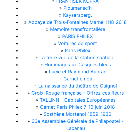
»
FRANTIŠEK KUPKA
»
Ploumanac'h
»
Kaysersberg.
»
Abbaye de Trois-Fontaines Marne 1118-2018
»
Mémoire transfrontalière
»
PARIS PHILEX
»
Voitures de sport
»
Paris Philex
»
La terre vue de la station spatiale.
»
Hommage aux Casques bleus
»
Lucie et Raymond Aubrac
»
Carnet emoji
»
La naissance du théâtre de Guignol
»
Croix-Rouge française - Offrez ces fleurs
»
TALLINN - Capitales Européennes
»
Carnet Paris Philex 7-10 juin 2018
»
Sosthène Mortenol 1859-1930
»
66e Assemblée Générale de Philapostel -
Lacanau