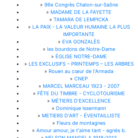
»
96e Congrès Chalon-sur-Saône
»
MADAME DE LA FAYETTE
»
TAMARA DE LEMPICKA
»
LA PAIX - LA VALEUR HUMAINE LA PLUS
IMPORTANTE
»
EVA GONZALÈS
»
les bourdons de Notre-Dame
»
ÉGLISE NOTRE-DAME
»
LES EXCLUSIFS – PRINTEMPS – LES ARBRES
»
Rouen au cœur de l'Armada
»
CNEP
»
MARCEL MARCEAU 1923 - 2007
»
FÊTE DU TIMBRE - CYCLOTOURISME
»
MÉTIERS D'EXCELLENCE
»
Dominique Issermann
»
METIERS D'ART - ÉVENTAILLISTE
»
Fleurs de montagnes
»
Amour amour, je t'aime tant - agnès b.
»
NELSON MANDELA 1918-2013