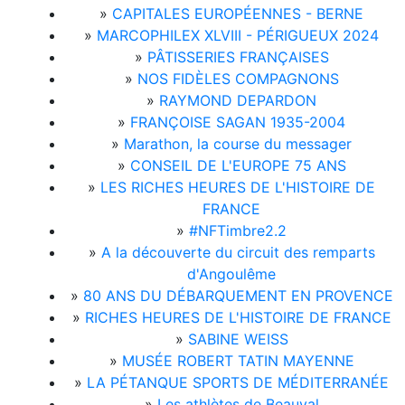
»
CAPITALES EUROPÉENNES - BERNE
»
MARCOPHILEX XLVIII - PÉRIGUEUX 2024
»
PÂTISSERIES FRANÇAISES
»
NOS FIDÈLES COMPAGNONS
»
RAYMOND DEPARDON
»
FRANÇOISE SAGAN 1935-2004
»
Marathon, la course du messager
»
CONSEIL DE L'EUROPE 75 ANS
»
LES RICHES HEURES DE L'HISTOIRE DE
FRANCE
»
#NFTimbre2.2
»
A la découverte du circuit des remparts
d'Angoulême
»
80 ANS DU DÉBARQUEMENT EN PROVENCE
»
RICHES HEURES DE L'HISTOIRE DE FRANCE
»
SABINE WEISS
»
MUSÉE ROBERT TATIN MAYENNE
»
LA PÉTANQUE SPORTS DE MÉDITERRANÉE
»
Les athlètes de Beauval