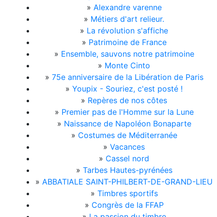
»
Alexandre varenne
»
Métiers d'art relieur.
»
La révolution s'affiche
»
Patrimoine de France
»
Ensemble, sauvons notre patrimoine
»
Monte Cinto
»
75e anniversaire de la Libération de Paris
»
Youpix - Souriez, c'est posté !
»
Repères de nos côtes
»
Premier pas de l'Homme sur la Lune
»
Naissance de Napoléon Bonaparte
»
Costumes de Méditerranée
»
Vacances
»
Cassel nord
»
Tarbes Hautes-pyrénées
»
ABBATIALE SAINT-PHILBERT-DE-GRAND-LIEU
»
Timbres sportifs
»
Congrès de la FFAP
»
La passion du timbre