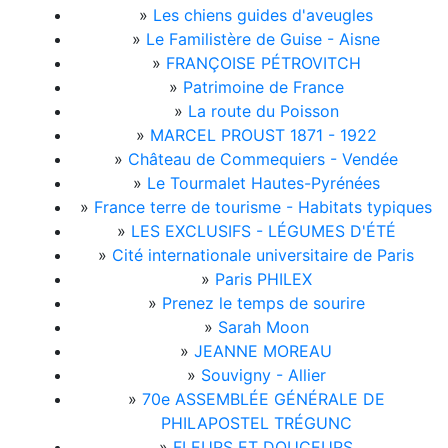
»
Les chiens guides d'aveugles
»
Le Familistère de Guise - Aisne
»
FRANÇOISE PÉTROVITCH
»
Patrimoine de France
»
La route du Poisson
»
MARCEL PROUST 1871 - 1922
»
Château de Commequiers - Vendée
»
Le Tourmalet Hautes-Pyrénées
»
France terre de tourisme - Habitats typiques
»
LES EXCLUSIFS - LÉGUMES D'ÉTÉ
»
Cité internationale universitaire de Paris
»
Paris PHILEX
»
Prenez le temps de sourire
»
Sarah Moon
»
JEANNE MOREAU
»
Souvigny - Allier
»
70e ASSEMBLÉE GÉNÉRALE DE
PHILAPOSTEL TRÉGUNC
»
FLEURS ET DOUCEURS