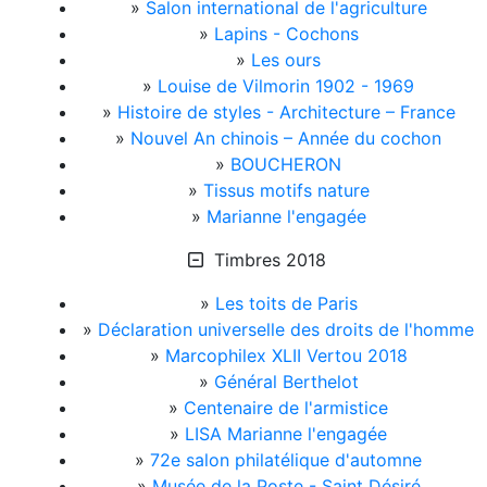
»
Salon international de l'agriculture
»
Lapins - Cochons
»
Les ours
»
Louise de Vilmorin 1902 - 1969
»
Histoire de styles - Architecture – France
»
Nouvel An chinois – Année du cochon
»
BOUCHERON
»
Tissus motifs nature
»
Marianne l'engagée
Timbres 2018
»
Les toits de Paris
»
Déclaration universelle des droits de l'homme
»
Marcophilex XLII Vertou 2018
»
Général Berthelot
»
Centenaire de l'armistice
»
LISA Marianne l'engagée
»
72e salon philatélique d'automne
»
Musée de la Poste - Saint Désiré