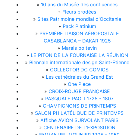
»
10 ans du Musée des confluences
»
Fleurs brodées
»
Sites Patrimoine mondial d'Occitanie
»
Pack Platinium
»
PREMIÈRE LIAISON AÉROPOSTALE
CASABLANCA – DAKAR 1925
»
Marais poitevin
»
LE PITON DE LA FOURNAISE LA RÉUNION
»
Biennale internationale design Saint-Etienne
»
COLLECTOR DC COMICS
»
Les cathédrales du Grand Est
»
One Piece
»
CROIX-ROUGE FRANÇAISE
»
PASQUALE PAOLI 1725 - 1807
»
CHAMPIGNONS DE PRINTEMPS
»
SALON PHILATÉLIQUE DE PRINTEMPS
»
Affiche AVION SURVOLANT PARIS
»
CENTENAIRE DE L'EXPOSITION
»
EMMANUEL MOUNIER 1905 - 1950