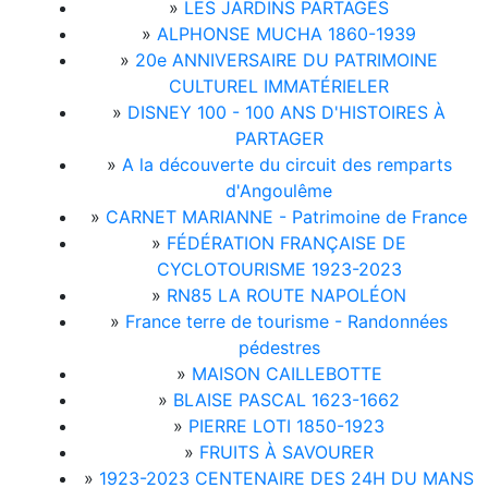
»
LES JARDINS PARTAGÉS
»
ALPHONSE MUCHA 1860-1939
»
20e ANNIVERSAIRE DU PATRIMOINE
CULTUREL IMMATÉRIELER
»
DISNEY 100 - 100 ANS D'HISTOIRES À
PARTAGER
»
A la découverte du circuit des remparts
d'Angoulême
»
CARNET MARIANNE - Patrimoine de France
»
FÉDÉRATION FRANÇAISE DE
CYCLOTOURISME 1923-2023
»
RN85 LA ROUTE NAPOLÉON
»
France terre de tourisme - Randonnées
pédestres
»
MAISON CAILLEBOTTE
»
BLAISE PASCAL 1623-1662
»
PIERRE LOTI 1850-1923
»
FRUITS À SAVOURER
»
1923-2023 CENTENAIRE DES 24H DU MANS