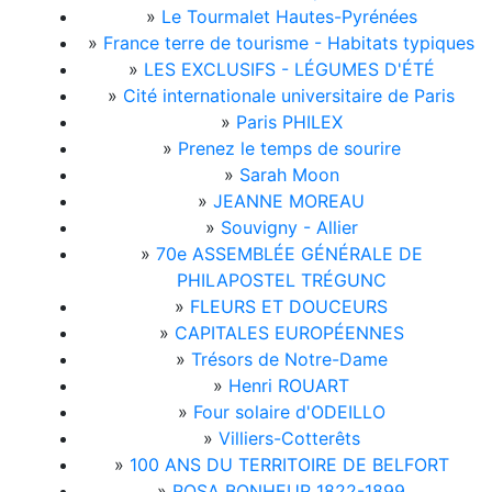
»
Le Tourmalet Hautes-Pyrénées
»
France terre de tourisme - Habitats typiques
»
LES EXCLUSIFS - LÉGUMES D'ÉTÉ
»
Cité internationale universitaire de Paris
»
Paris PHILEX
»
Prenez le temps de sourire
»
Sarah Moon
»
JEANNE MOREAU
»
Souvigny - Allier
»
70e ASSEMBLÉE GÉNÉRALE DE
PHILAPOSTEL TRÉGUNC
»
FLEURS ET DOUCEURS
»
CAPITALES EUROPÉENNES
»
Trésors de Notre-Dame
»
Henri ROUART
»
Four solaire d'ODEILLO
»
Villiers-Cotterêts
»
100 ANS DU TERRITOIRE DE BELFORT
»
ROSA BONHEUR 1822-1899