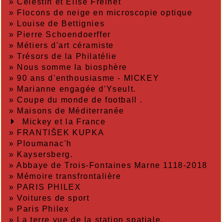
»
Célestin et Élise Freinet
»
Flocons de neige en microscopie optique
»
Louise de Bettignies
»
Pierre Schoendoerffer
»
Métiers d'art céramiste
»
Trésors de la Philatélie
»
Nous somme la biosphère
»
90 ans d'enthousiasme - MICKEY
»
Marianne engagée d'Yseult.
»
Coupe du monde de football .
»
Maisons de Méditerranée
Mickey et la France
»
FRANTIŠEK KUPKA
»
Ploumanac'h
»
Kaysersberg.
»
Abbaye de Trois-Fontaines Marne 1118-2018
»
Mémoire transfrontalière
»
PARIS PHILEX
»
Voitures de sport
»
Paris Philex
»
La terre vue de la station spatiale.