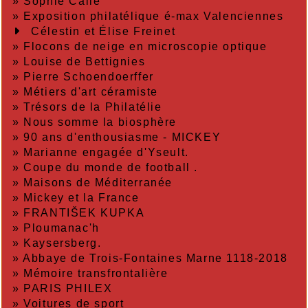
»
Sophie Calle
»
Exposition philatélique é-max Valenciennes
Célestin et Élise Freinet
»
Flocons de neige en microscopie optique
»
Louise de Bettignies
»
Pierre Schoendoerffer
»
Métiers d'art céramiste
»
Trésors de la Philatélie
»
Nous somme la biosphère
»
90 ans d'enthousiasme - MICKEY
»
Marianne engagée d'Yseult.
»
Coupe du monde de football .
»
Maisons de Méditerranée
»
Mickey et la France
»
FRANTIŠEK KUPKA
»
Ploumanac'h
»
Kaysersberg.
»
Abbaye de Trois-Fontaines Marne 1118-2018
»
Mémoire transfrontalière
»
PARIS PHILEX
»
Voitures de sport