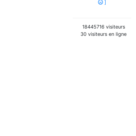
]
18445716 visiteurs
30 visiteurs en ligne
42 membres
Connectés :
( personne )

Calendrier du
blog