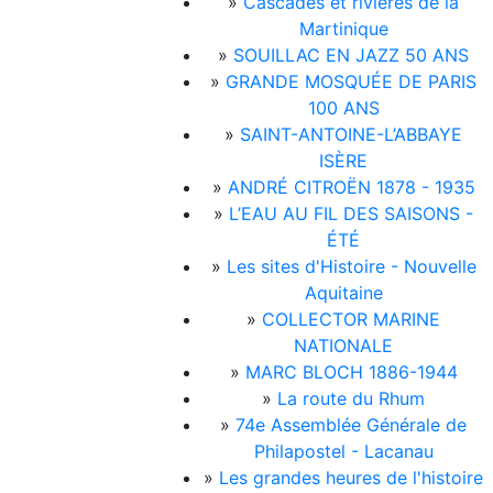
»
Cascades et rivières de la
Martinique
»
SOUILLAC EN JAZZ 50 ANS
»
GRANDE MOSQUÉE DE PARIS
100 ANS
»
SAINT-ANTOINE-L’ABBAYE
ISÈRE
»
ANDRÉ CITROËN 1878 - 1935
»
L’EAU AU FIL DES SAISONS -
ÉTÉ
»
Les sites d'Histoire - Nouvelle
Aquitaine
»
COLLECTOR MARINE
NATIONALE
»
MARC BLOCH 1886-1944
»
La route du Rhum
»
74e Assemblée Générale de
Philapostel - Lacanau
»
Les grandes heures de l'histoire