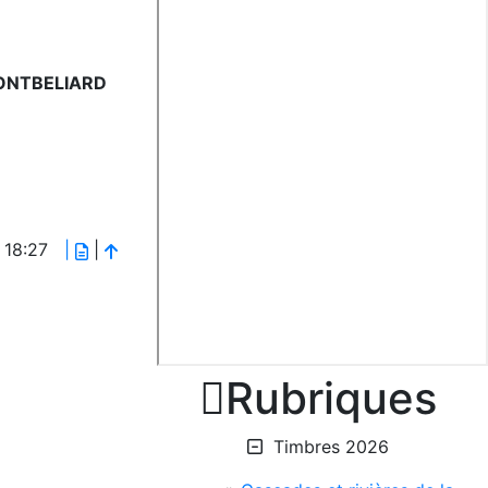
MONTBELIARD
# 18:27
|
|

Rubriques
Timbres 2026