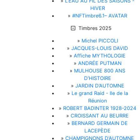
»
L’EAU AU FIL DES SAISONS -
HIVER
»
#NFTimbre6.1– AVATAR
Timbres 2025
»
Michel PICCOLI
»
JACQUES-LOUIS DAVID
»
Affiche MYTHOLOGIE
»
ANDRÉE PUTMAN
»
MULHOUSE 800 ANS
D’HISTOIRE
»
JARDIN D’AUTOMNE
»
Le grand Raid - Ile de la
Réunion
»
ROBERT BADINTER 1928-2024
»
CROISSANT AU BEURRE
»
BERNARD GERMAIN DE
LACEPÈDE
»
CHAMPIGNONS D’AUTOMNE