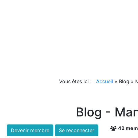
Vous êtes ici :
Accueil
»
Blog
»
M
Blog - Man
42 mem
Devenir membre
Se reconnecter