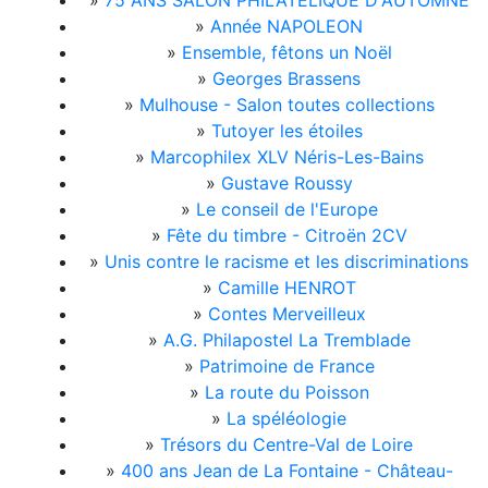
»
75 ANS SALON PHILATÉLIQUE D'AUTOMNE
»
Année NAPOLEON
»
Ensemble, fêtons un Noël
»
Georges Brassens
»
Mulhouse - Salon toutes collections
»
Tutoyer les étoiles
»
Marcophilex XLV Néris-Les-Bains
»
Gustave Roussy
»
Le conseil de l'Europe
»
Fête du timbre - Citroën 2CV
»
Unis contre le racisme et les discriminations
»
Camille HENROT
»
Contes Merveilleux
»
A.G. Philapostel La Tremblade
»
Patrimoine de France
»
La route du Poisson
»
La spéléologie
»
Trésors du Centre-Val de Loire
»
400 ans Jean de La Fontaine - Château-