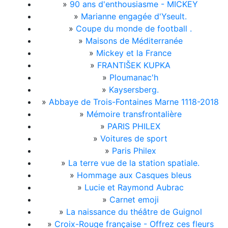
»
90 ans d'enthousiasme - MICKEY
»
Marianne engagée d'Yseult.
»
Coupe du monde de football .
»
Maisons de Méditerranée
»
Mickey et la France
»
FRANTIŠEK KUPKA
»
Ploumanac'h
»
Kaysersberg.
»
Abbaye de Trois-Fontaines Marne 1118-2018
»
Mémoire transfrontalière
»
PARIS PHILEX
»
Voitures de sport
»
Paris Philex
»
La terre vue de la station spatiale.
»
Hommage aux Casques bleus
»
Lucie et Raymond Aubrac
»
Carnet emoji
»
La naissance du théâtre de Guignol
»
Croix-Rouge française - Offrez ces fleurs