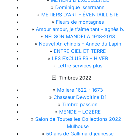
»
MÉTIERS D'EXCELLENCE
»
Dominique Issermann
»
METIERS D'ART - ÉVENTAILLISTE
»
Fleurs de montagnes
»
Amour amour, je t'aime tant - agnès b.
»
NELSON MANDELA 1918-2013
»
Nouvel An chinois – Année du Lapin
»
ENTRE CIEL ET TERRE
»
LES EXCLUSIFS – HIVER
»
Lettre services plus
Timbres 2022
»
Molière 1622 - 1673
»
Chasseur Dewoitine D1
»
Timbre passion
»
MENDE – LOZÈRE
»
Salon de Toutes les Collections 2022 -
Mulhouse
»
50 ans de Gallimard jeunesse