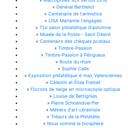
»
Marcophilex XLII Vertou 2018
»
Général Berthelot
»
Centenaire de l'armistice
»
LISA Marianne l'engagée
»
72e salon philatélique d'automne
»
Musée de la Poste - Saint Désiré
»
Centenaire des chèques postaux
»
Timbre-Passion
»
Timbre-Passion à Périgueux
»
Route du rhum
»
Sophie Calle
»
Exposition philatélique é-max Valenciennes
»
Célestin et Élise Freinet
»
Flocons de neige en microscopie optique
»
Louise de Bettignies
»
Pierre Schoendoerffer
»
Métiers d'art céramiste
»
Trésors de la Philatélie
»
Nous somme la biosphère