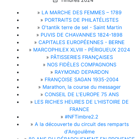
Timbres 2024
»
LA MARCHE DES FEMMES – 1789
»
PORTRAITS DE PHILATÉLISTES
»
O'tantik terre de sel - Saint Martin
»
PUVIS DE CHAVANNES 1824-1898
»
CAPITALES EUROPÉENNES - BERNE
»
MARCOPHILEX XLVIII - PÉRIGUEUX 2024
»
PÂTISSERIES FRANÇAISES
»
NOS FIDÈLES COMPAGNONS
»
RAYMOND DEPARDON
»
FRANÇOISE SAGAN 1935-2004
»
Marathon, la course du messager
»
CONSEIL DE L'EUROPE 75 ANS
»
LES RICHES HEURES DE L'HISTOIRE DE
FRANCE
»
#NFTimbre2.2
»
A la découverte du circuit des remparts
d'Angoulême