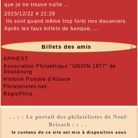
que je ne trouve nulle ...
2015/12/22 # 21:29
Ils sont quand même trop forts nos douaniers.
Après les faux billets de banque, ...
Billets des amis

APHIEST
Association Philatélique "UNION 1877" de
Strasbourg
Histoire Postale d'Alsace
Philatelistes.net
RegioPhila
. . : : Le portail des philatélistes de Neuf-
Brisach : : . .
le contenu de ce site est mis à disposition sous