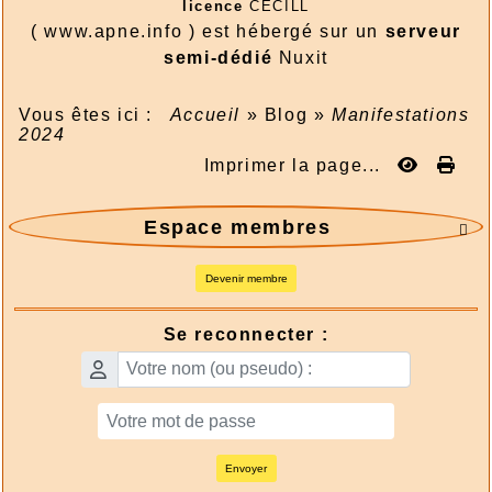
licence
CECILL
( www.apne.info ) est hébergé sur un
serveur
semi-dédié
Nuxit
Vous êtes ici :
Accueil
»
Blog
»
Manifestations
2024
Imprimer la page...
Espace membres

Devenir membre
Se reconnecter :
Envoyer