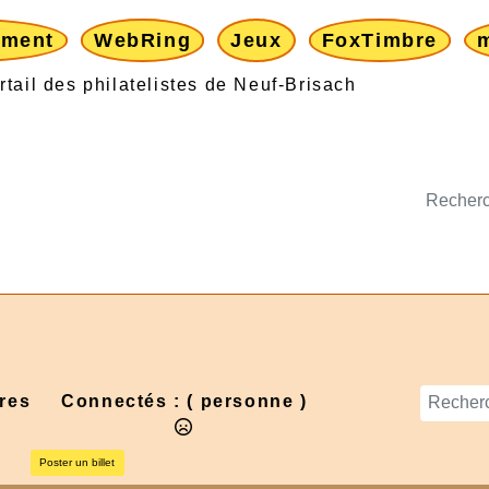
ement
WebRing
Jeux
FoxTimbre
res
Connectés :
( personne )
Poster un billet