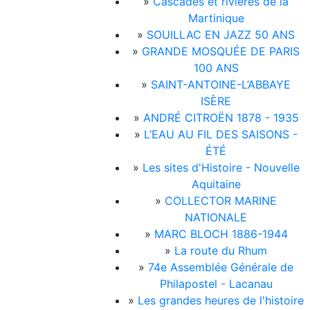
»
Cascades et rivières de la
Martinique
»
SOUILLAC EN JAZZ 50 ANS
»
GRANDE MOSQUÉE DE PARIS
100 ANS
»
SAINT-ANTOINE-L’ABBAYE
ISÈRE
»
ANDRÉ CITROËN 1878 - 1935
»
L’EAU AU FIL DES SAISONS -
ÉTÉ
»
Les sites d'Histoire - Nouvelle
Aquitaine
»
COLLECTOR MARINE
NATIONALE
»
MARC BLOCH 1886-1944
»
La route du Rhum
»
74e Assemblée Générale de
Philapostel - Lacanau
»
Les grandes heures de l'histoire