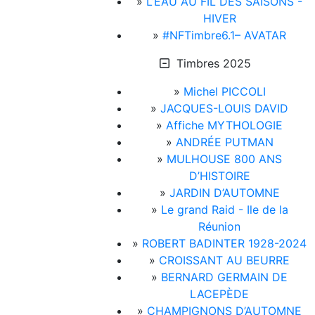
»
L’EAU AU FIL DES SAISONS -
HIVER
»
#NFTimbre6.1– AVATAR
Timbres 2025
»
Michel PICCOLI
»
JACQUES-LOUIS DAVID
»
Affiche MYTHOLOGIE
»
ANDRÉE PUTMAN
»
MULHOUSE 800 ANS
D’HISTOIRE
»
JARDIN D’AUTOMNE
»
Le grand Raid - Ile de la
Réunion
»
ROBERT BADINTER 1928-2024
»
CROISSANT AU BEURRE
»
BERNARD GERMAIN DE
LACEPÈDE
»
CHAMPIGNONS D’AUTOMNE