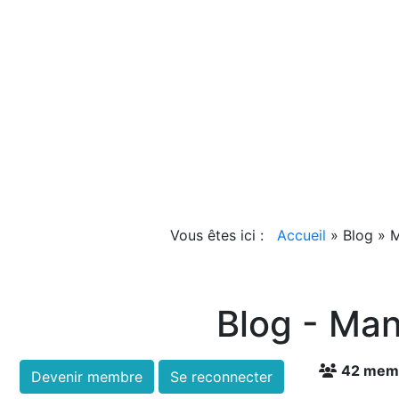
Vous êtes ici :
Accueil
»
Blog
»
M
Blog - Man
42 mem
Devenir membre
Se reconnecter