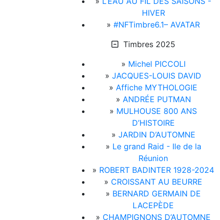
»
L’EAU AU FIL DES SAISONS -
HIVER
»
#NFTimbre6.1– AVATAR
Timbres 2025
»
Michel PICCOLI
»
JACQUES-LOUIS DAVID
»
Affiche MYTHOLOGIE
»
ANDRÉE PUTMAN
»
MULHOUSE 800 ANS
D’HISTOIRE
»
JARDIN D’AUTOMNE
»
Le grand Raid - Ile de la
Réunion
»
ROBERT BADINTER 1928-2024
»
CROISSANT AU BEURRE
»
BERNARD GERMAIN DE
LACEPÈDE
»
CHAMPIGNONS D’AUTOMNE