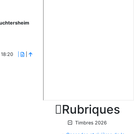
ruchtersheim
# 18:20
|
|

Rubriques
Timbres 2026