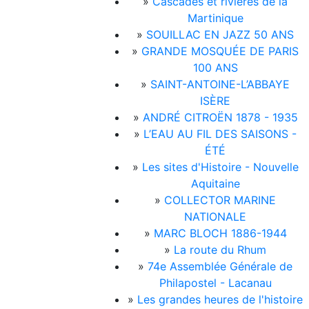
»
Cascades et rivières de la
Martinique
»
SOUILLAC EN JAZZ 50 ANS
»
GRANDE MOSQUÉE DE PARIS
100 ANS
»
SAINT-ANTOINE-L’ABBAYE
ISÈRE
»
ANDRÉ CITROËN 1878 - 1935
»
L’EAU AU FIL DES SAISONS -
ÉTÉ
»
Les sites d'Histoire - Nouvelle
Aquitaine
»
COLLECTOR MARINE
NATIONALE
»
MARC BLOCH 1886-1944
»
La route du Rhum
»
74e Assemblée Générale de
Philapostel - Lacanau
»
Les grandes heures de l'histoire