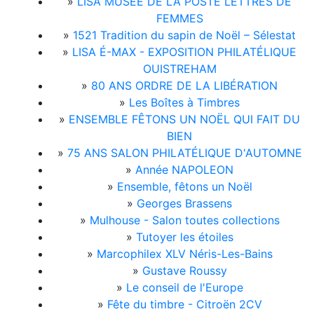
»
LISA MUSÉE DE LA POSTE LETTRES DE
FEMMES
»
1521 Tradition du sapin de Noël – Sélestat
»
LISA É-MAX - EXPOSITION PHILATÉLIQUE
OUISTREHAM
»
80 ANS ORDRE DE LA LIBÉRATION
»
Les Boîtes à Timbres
»
ENSEMBLE FÊTONS UN NOËL QUI FAIT DU
BIEN
»
75 ANS SALON PHILATÉLIQUE D'AUTOMNE
»
Année NAPOLEON
»
Ensemble, fêtons un Noël
»
Georges Brassens
»
Mulhouse - Salon toutes collections
»
Tutoyer les étoiles
»
Marcophilex XLV Néris-Les-Bains
»
Gustave Roussy
»
Le conseil de l'Europe
»
Fête du timbre - Citroën 2CV