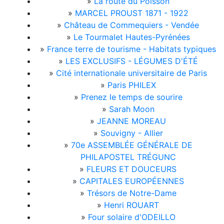
»
La route du Poisson
»
MARCEL PROUST 1871 - 1922
»
Château de Commequiers - Vendée
»
Le Tourmalet Hautes-Pyrénées
»
France terre de tourisme - Habitats typiques
»
LES EXCLUSIFS - LÉGUMES D'ÉTÉ
»
Cité internationale universitaire de Paris
»
Paris PHILEX
»
Prenez le temps de sourire
»
Sarah Moon
»
JEANNE MOREAU
»
Souvigny - Allier
»
70e ASSEMBLÉE GÉNÉRALE DE
PHILAPOSTEL TRÉGUNC
»
FLEURS ET DOUCEURS
»
CAPITALES EUROPÉENNES
»
Trésors de Notre-Dame
»
Henri ROUART
»
Four solaire d'ODEILLO