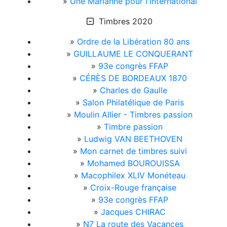
»
Une Marianne pour l'international
Timbres 2020
»
Ordre de la Libération 80 ans
»
GUILLAUME LE CONQUERANT
»
93e congrès FFAP
»
CÉRÈS DE BORDEAUX 1870
»
Charles de Gaulle
»
Salon Philatélique de Paris
»
Moulin Allier - Timbres passion
»
Timbre passion
»
Ludwig VAN BEETHOVEN
»
Mon carnet de timbres suivi
»
Mohamed BOUROUISSA
»
Macophilex XLIV Monéteau
»
Croix-Rouge française
»
93e congrès FFAP
»
Jacques CHIRAC
»
N7 La route des Vacances