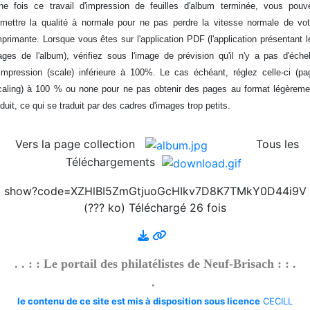
ne fois ce travail d'impression de feuilles d'album terminée, vous pouv
2026/08/01 :
Album - Thématique|3D - La philatélie
emettre la qualité à normale pour ne pas perdre la vitesse normale de vot
en 3D - Um Al Qiwain - 1972-6
mprimante. Lorsque vous êtes sur l'application PDF (l'application présentant l
2026/08/01 :
Album - Thématique|3D - La philatélie
ages de l'album), vérifiez sous l'image de prévision qu'il n'y a pas d'échel
en 3D - Um Al Qiwain - 1972-5
'impression (scale) inférieure à 100%. Le cas échéant, réglez celle-ci (pa
2026/08/01 :
Album - Thématique|3D - La philatélie
caling) à 100 % ou none pour ne pas obtenir des pages au format légèreme
en 3D - Um Al Qiwain - 1972-4
éduit, ce qui se traduit par des cadres d'images trop petits.
2026/08/01 :
Album - Thématique|3D - La philatélie
en 3D - Um Al Qiwain - 1972-3-2
2026/08/01 :
Album - Thématique|3D - La philatélie
Vers la page collection
Tous les
en 3D - Um Al Qiwain - 1972-3-1
Téléchargements
2026/08/01 :
Album - Thématique|3D - La philatélie
en 3D - Um Al Qiwain - 1972-2-1
show?code=XZHlBI5ZmGtjuoGcHIkv7D8K7TMkY0D44i9V
2026/08/01 :
Album - Thématique|3D - La philatélie
(??? ko) Téléchargé 26 fois
en 3D - Um Al Qiwain - 1972-1-1
2026/08/01 :
Album - Thématique|3D - La philatélie
en 3D - Corée du Nord - 1986-1
. . : : Le portail des philatélistes de Neuf-Brisach : : .
2026/08/01 :
Album - Thématique|3D - La philatélie
.
en 3D - Corée du Nord - 1976-3
le contenu de ce site est mis à disposition sous licence
CECILL
2026/08/01 :
Album - Thématique|3D - La philatélie