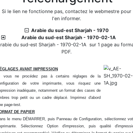
2026/07/27 :
Timbres 2026 - Cascades et rivières de
Si le lien ne fonctionne pas, contactez le webmestre pour
la Martinique
l'en informer.
Téléchargement
Arabie du sud-est Sharjah - 1970
2026/08/01 :
Album - Thématique|3D - La philatélie
Arabie du sud-est Sharjah - 1970-02-1A
en 3D - Um Al Qiwain - 1972-9-3
rabie du sud-est Sharjah - 1970-02-1A sur 1 page au form
2026/08/01 :
Album - Thématique|3D - La philatélie
PDF.
en 3D - Um Al Qiwain - 1972-9-2
2026/08/01 :
Album - Thématique|3D - La philatélie
ÉGLAGES AVANT IMPRESSION
en 3D - Um Al Qiwain - 1972-9-1
i vous ne procédez pas à certains réglages de la
2026/08/01 :
Album - Thématique|3D - La philatélie
onfiguration de votre imprimante, vous risquez une
en 3D - Um Al Qiwain - 1972-8-2
mpression inadéquate, notamment un format des cases de
2026/08/01 :
Album - Thématique|3D - La philatélie
imbres trop petit ou un cadre déplacé. Imprimez d'abord
en 3D - Um Al Qiwain - 1972-8-1
ne page-test.
2026/08/01 :
Album - Thématique|3D - La philatélie
ORMAT DE PAPIER
en 3D - Um Al Qiwain - 1972-7-2
ans le menu DÉMARRER, puis Panneau de Configuration, sélectionnez vot
2026/08/01 :
Album - Thématique|3D - La philatélie
mprimante. Sélectionnez Option d'impression, puis qualité d'impressi
en 3D - Um Al Qiwain - 1972-7-1