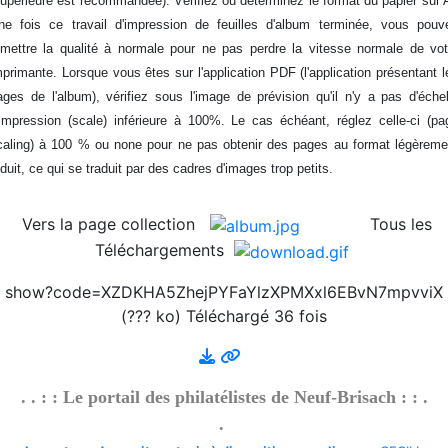
supérieure est recommandée). Vérifiez ou déterminez le format du papier sur 
2026/08/01 :
Album - Thématique|3D - La philatélie
ne fois ce travail d'impression de feuilles d'album terminée, vous pouv
en 3D - Um Al Qiwain - 1972-6
emettre la qualité à normale pour ne pas perdre la vitesse normale de vot
2026/08/01 :
Album - Thématique|3D - La philatélie
mprimante. Lorsque vous êtes sur l'application PDF (l'application présentant l
en 3D - Um Al Qiwain - 1972-5
ages de l'album), vérifiez sous l'image de prévision qu'il n'y a pas d'échel
2026/08/01 :
Album - Thématique|3D - La philatélie
'impression (scale) inférieure à 100%. Le cas échéant, réglez celle-ci (pa
en 3D - Um Al Qiwain - 1972-4
caling) à 100 % ou none pour ne pas obtenir des pages au format légèreme
2026/08/01 :
Album - Thématique|3D - La philatélie
éduit, ce qui se traduit par des cadres d'images trop petits.
en 3D - Um Al Qiwain - 1972-3-2
2026/08/01 :
Album - Thématique|3D - La philatélie
Vers la page collection
Tous les
en 3D - Um Al Qiwain - 1972-3-1
Téléchargements
2026/08/01 :
Album - Thématique|3D - La philatélie
en 3D - Um Al Qiwain - 1972-2-1
show?code=XZDKHA5ZhejPYFaYlzXPMXxl6EBvN7mpvviX
2026/08/01 :
Album - Thématique|3D - La philatélie
(??? ko) Téléchargé 36 fois
en 3D - Um Al Qiwain - 1972-1-1
2026/08/01 :
Album - Thématique|3D - La philatélie
en 3D - Corée du Nord - 1986-1
2026/08/01 :
Album - Thématique|3D - La philatélie
. . : : Le portail des philatélistes de Neuf-Brisach : : .
en 3D - Corée du Nord - 1976-3
.
2026/08/01 :
Album - Thématique|3D - La philatélie