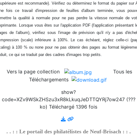
2026/08/01 :
Album - Thématique|3D - La philatélie
supérieure est recommande). Vérifiez ou déterminez le format du papier sur 
en 3D - Um Al Qiwain - 1972-6
ne fois ce travail d'impression de feuilles d'album terminée, vous pouv
2026/08/01 :
Album - Thématique|3D - La philatélie
emettre la qualité à normale pour ne pas perdre la vitesse normale de vot
en 3D - Um Al Qiwain - 1972-5
mprimante. Lorsque vous êtes sur l'application PDF (l'application présentant l
2026/08/01 :
Album - Thématique|3D - La philatélie
ages de l'album), vérifiez sous l'image de prévision qu'il n'y a pas d'échel
en 3D - Um Al Qiwain - 1972-4
'impression (scale) inférieure à 100%. Le cas échéant, réglez celle-ci (pa
2026/08/01 :
Album - Thématique|3D - La philatélie
caling) à 100 % ou none pour ne pas obtenir des pages au format légèreme
en 3D - Um Al Qiwain - 1972-3-2
éduit, ce qui se traduit par des cadres d'images trop petits.
2026/08/01 :
Album - Thématique|3D - La philatélie
en 3D - Um Al Qiwain - 1972-3-1
Vers la page collection
Tous les
2026/08/01 :
Album - Thématique|3D - La philatélie
Téléchargements
en 3D - Um Al Qiwain - 1972-2-1
2026/08/01 :
Album - Thématique|3D - La philatélie
show?
en 3D - Um Al Qiwain - 1972-1-1
code=XZv9WSkZHSzu3xR8kLkuqJeDTTQYRj7ow247 (???
2026/08/01 :
Album - Thématique|3D - La philatélie
ko) Téléchargé 1396 fois
en 3D - Corée du Nord - 1986-1
2026/08/01 :
Album - Thématique|3D - La philatélie
en 3D - Corée du Nord - 1976-3
. . : : Le portail des philatélistes de Neuf-Brisach : : .
2026/08/01 :
Album - Thématique|3D - La philatélie