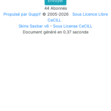
Envoyer
langues - Suisse émissions 1991 - Page 04
2026/07/27 :
Album - Suisse|Emission en quatre
44 Abonnés
langues - Suisse émissions 1991 - Page 03
Propulsé par GuppY
© 2005-2026
Sous Licence Libre
2026/07/27 :
Album - Suisse|Emission en quatre
CeCILL
langues - Suisse émissions 1991 - Page 02
Skins Saxbar v6
-
Sous License CeCILL
2026/07/27 :
Album - Suisse|Emission en quatre
Document généré en 0.37 seconde
langues - Suisse émissions 1991 - Page 01