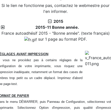
Si le lien ne fonctionne pas, contactez le webmestre pour
2026/07/27 :
Timbres 2026 - Cascades et rivières de
l'en informer.
la Martinique
Téléchargement
2015
2015-11 Bonne année.
2026/08/01 :
Album - Thématique|3D - La philatélie
France autoadhésif 2015 - "Bonne année". (texte français)
en 3D - Um Al Qiwain - 1972-9-3
sur 1 page au format PDF.
2026/08/01 :
Album - Thématique|3D - La philatélie
en 3D - Um Al Qiwain - 1972-9-2
2026/08/01 :
Album - Thématique|3D - La philatélie
ÉGLAGES AVANT IMPRESSION
en 3D - Um Al Qiwain - 1972-9-1
i vous ne procédez pas à certains réglages de la
2026/08/01 :
Album - Thématique|3D - La philatélie
onfiguration de votre imprimante, vous risquez une
en 3D - Um Al Qiwain - 1972-8-2
mpression inadéquate, notamment un format des cases de
2026/08/01 :
Album - Thématique|3D - La philatélie
imbres trop petit ou un cadre déplacé. Imprimez d'abord
en 3D - Um Al Qiwain - 1972-8-1
ne page-test.
2026/08/01 :
Album - Thématique|3D - La philatélie
en 3D - Um Al Qiwain - 1972-7-2
ORMAT DE PAPIER
2026/08/01 :
Album - Thématique|3D - La philatélie
ans le menu DÉMARRER, puis Panneau de Configuration, sélectionnez vot
en 3D - Um Al Qiwain - 1972-7-1
mprimante. Sélectionnez Option d'impression, puis qualité d'impressi