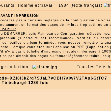
ourants "Homme et travail" 1984 (texte français)
AVANT IMPRESSION
procédez pas à certains réglages de la configuration de votr
 notamment un format des cases de timbres trop petit ou un 
 PAPIER
u DÉMARRER, puis Panneau de Configuration, sélectionnez v
mpression (supérieure est recommande). Vérifiez ou déte
n de feuilles d'album terminée, vous pouvez remettre la qu
ante. Lorsque vous êtes sur l'application PDF (l'application 
'il n'y a pas d'échelle d'impression (scale) inférieure à 10
 ne pas obtenir des pages au format légèrement réduit, ce qu
age collection
Tous les Télécha
ode=XZi8l3kZrq7SJaL7yCBH7ajw7V2TAp6GtTC7
) Téléchargé 1236 fois