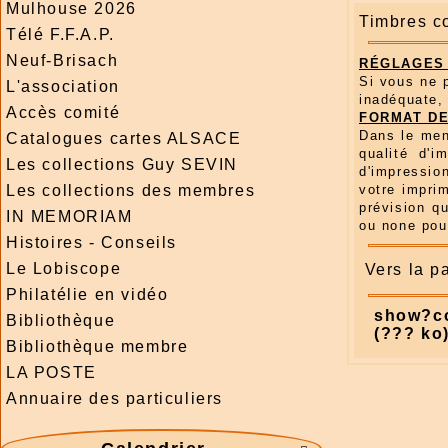
Mulhouse 2026
Timbres c
Télé F.F.A.P.
Neuf-Brisach
RÉGLAGES 
Si vous ne 
L'association
inadéquate,
Accès comité
FORMAT DE
Dans le men
Catalogues cartes ALSACE
qualité d'i
Les collections Guy SEVIN
d'impressio
Les collections des membres
votre imprim
prévision qu
IN MEMORIAM
ou none pour
Histoires - Conseils
Le Lobiscope
Vers la p
Philatélie en vidéo
show?c
Bibliothèque
(??? ko
Bibliothèque membre
LA POSTE
Annuaire des particuliers