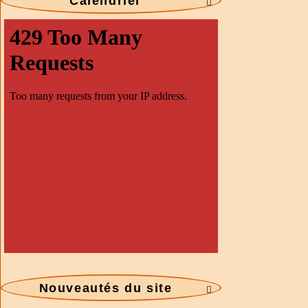
Calendrier

Nouveautés du site
