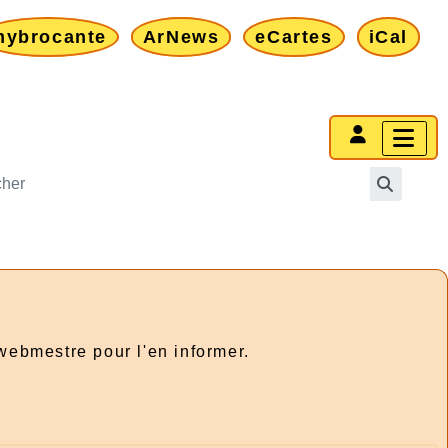
mybrocante
ArNews
eCartes
iCal
 webmestre pour l'en informer.