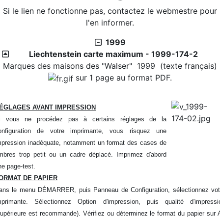
Si le lien ne fonctionne pas, contactez le webmestre pour
2026/07/27 :
Timbres 2026 - Cascades et rivières de
l'en informer.
la Martinique
Téléchargement
1999
Liechtenstein carte maximum - 1999-174-2
2026/08/01 :
Album - Thématique|3D - La philatélie
Marques des maisons des "Walser" 1999 (texte français)
en 3D - Um Al Qiwain - 1972-9-3
sur 1 page au format PDF.
2026/08/01 :
Album - Thématique|3D - La philatélie
en 3D - Um Al Qiwain - 1972-9-2
2026/08/01 :
Album - Thématique|3D - La philatélie
ÉGLAGES AVANT IMPRESSION
en 3D - Um Al Qiwain - 1972-9-1
i vous ne procédez pas à certains réglages de la
2026/08/01 :
Album - Thématique|3D - La philatélie
onfiguration de votre imprimante, vous risquez une
en 3D - Um Al Qiwain - 1972-8-2
mpression inadéquate, notamment un format des cases de
2026/08/01 :
Album - Thématique|3D - La philatélie
imbres trop petit ou un cadre déplacé. Imprimez d'abord
en 3D - Um Al Qiwain - 1972-8-1
ne page-test.
2026/08/01 :
Album - Thématique|3D - La philatélie
ORMAT DE PAPIER
en 3D - Um Al Qiwain - 1972-7-2
ans le menu DÉMARRER, puis Panneau de Configuration, sélectionnez vot
2026/08/01 :
Album - Thématique|3D - La philatélie
mprimante. Sélectionnez Option d'impression, puis qualité d'impressi
en 3D - Um Al Qiwain - 1972-7-1
supérieure est recommande). Vérifiez ou déterminez le format du papier sur 