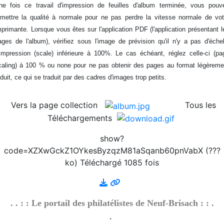
2026/08/01 :
Album - Thématique|3D - La philatélie
ne fois ce travail d'impression de feuilles d'album terminée, vous pouv
en 3D - Um Al Qiwain - 1972-6
emettre la qualité à normale pour ne pas perdre la vitesse normale de vot
2026/08/01 :
Album - Thématique|3D - La philatélie
mprimante. Lorsque vous êtes sur l'application PDF (l'application présentant l
en 3D - Um Al Qiwain - 1972-5
ages de l'album), vérifiez sous l'image de prévision qu'il n'y a pas d'échel
2026/08/01 :
Album - Thématique|3D - La philatélie
'impression (scale) inférieure à 100%. Le cas échéant, réglez celle-ci (pa
en 3D - Um Al Qiwain - 1972-4
caling) à 100 % ou none pour ne pas obtenir des pages au format légèreme
2026/08/01 :
Album - Thématique|3D - La philatélie
éduit, ce qui se traduit par des cadres d'images trop petits.
en 3D - Um Al Qiwain - 1972-3-2
2026/08/01 :
Album - Thématique|3D - La philatélie
Vers la page collection
Tous les
en 3D - Um Al Qiwain - 1972-3-1
Téléchargements
2026/08/01 :
Album - Thématique|3D - La philatélie
en 3D - Um Al Qiwain - 1972-2-1
show?
2026/08/01 :
Album - Thématique|3D - La philatélie
code=XZXwGckZ1OYkesByzqzM81aSqanb60pnVabX (???
en 3D - Um Al Qiwain - 1972-1-1
ko) Téléchargé 1085 fois
2026/08/01 :
Album - Thématique|3D - La philatélie
en 3D - Corée du Nord - 1986-1
2026/08/01 :
Album - Thématique|3D - La philatélie
. . : : Le portail des philatélistes de Neuf-Brisach : : .
en 3D - Corée du Nord - 1976-3
.
2026/08/01 :
Album - Thématique|3D - La philatélie