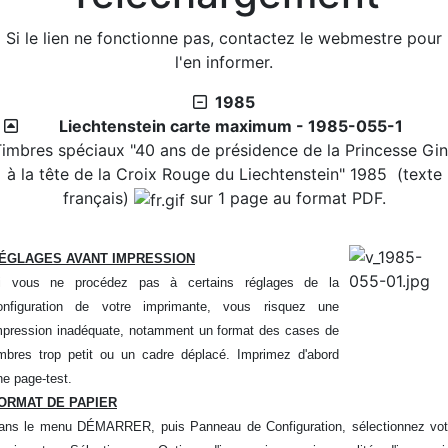
2026/07/24 :
Suisse - émissions en quatre langues -
Suisse - Émission - 1990-7
Si le lien ne fonctionne pas, contactez le webmestre pour
2026/07/24 :
Suisse - émissions en quatre langues -
l'en informer.
Suisse - Émission - 1990-6
1985
2026/07/24 :
Suisse - émissions en quatre langues -
Liechtenstein carte maximum - 1985-055-1
Suisse - Émission - 1990-5
imbres spéciaux "40 ans de présidence de la Princesse Gi
2026/07/24 :
Suisse - émissions en quatre langues -
à la tête de la Croix Rouge du Liechtenstein" 1985 (texte
Suisse - Émission - 1990-4
français)
sur 1 page au format PDF.
2026/07/24 :
Suisse - émissions en quatre langues -
Suisse - Émission - 1990-3
2026/07/24 :
Suisse - émissions en quatre langues -
ÉGLAGES AVANT IMPRESSION
Suisse - Émission - 1990-2
i vous ne procédez pas à certains réglages de la
2026/07/24 :
Suisse - émissions en quatre langues -
onfiguration de votre imprimante, vous risquez une
Suisse - Émission - 1990-1
mpression inadéquate, notamment un format des cases de
Blog
imbres trop petit ou un cadre déplacé. Imprimez d'abord
ne page-test.
2026/07/27 :
Timbres 2026 - Cascades et rivières de
ORMAT DE PAPIER
la Martinique
ans le menu DÉMARRER, puis Panneau de Configuration, sélectionnez vot
Téléchargement