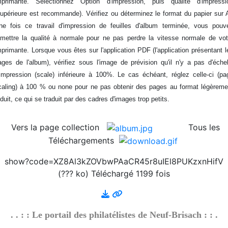
mprimante. Sélectionnez Option d'impression, puis qualité d'impressi
supérieure est recommande). Vérifiez ou déterminez le format du papier sur 
2026/08/01 :
Album - Thématique|3D - La philatélie
ne fois ce travail d'impression de feuilles d'album terminée, vous pouv
en 3D - Um Al Qiwain - 1972-9-3
emettre la qualité à normale pour ne pas perdre la vitesse normale de vot
2026/08/01 :
Album - Thématique|3D - La philatélie
mprimante. Lorsque vous êtes sur l'application PDF (l'application présentant l
en 3D - Um Al Qiwain - 1972-9-2
ages de l'album), vérifiez sous l'image de prévision qu'il n'y a pas d'échel
2026/08/01 :
Album - Thématique|3D - La philatélie
'impression (scale) inférieure à 100%. Le cas échéant, réglez celle-ci (pa
en 3D - Um Al Qiwain - 1972-9-1
caling) à 100 % ou none pour ne pas obtenir des pages au format légèreme
2026/08/01 :
Album - Thématique|3D - La philatélie
éduit, ce qui se traduit par des cadres d'images trop petits.
en 3D - Um Al Qiwain - 1972-8-2
2026/08/01 :
Album - Thématique|3D - La philatélie
Vers la page collection
Tous les
en 3D - Um Al Qiwain - 1972-8-1
2026/08/01 :
Album - Thématique|3D - La philatélie
Téléchargements
en 3D - Um Al Qiwain - 1972-7-2
show?code=XZ8Al3kZOVbwPAaCR45r8uIEl8PUKzxnHifV
2026/08/01 :
Album - Thématique|3D - La philatélie
(??? ko) Téléchargé 1199 fois
en 3D - Um Al Qiwain - 1972-7-1
2026/08/01 :
Album - Thématique|3D - La philatélie
en 3D - Um Al Qiwain - 1972-6
2026/08/01 :
Album - Thématique|3D - La philatélie
. . : : Le portail des philatélistes de Neuf-Brisach : : .
en 3D - Um Al Qiwain - 1972-5