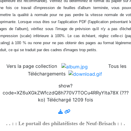
supérieure est recommande). Vérifiez ou déterminez le format du papier sur 
en 3D - Um Al Qiwain - 1972-7-1
ne fois ce travail d'impression de feuilles d'album terminée, vous pouv
2026/08/01 :
Album - Thématique|3D - La philatélie
emettre la qualité à normale pour ne pas perdre la vitesse normale de vot
en 3D - Um Al Qiwain - 1972-6
mprimante. Lorsque vous êtes sur l'application PDF (l'application présentant l
2026/08/01 :
Album - Thématique|3D - La philatélie
ages de l'album), vérifiez sous l'image de prévision qu'il n'y a pas d'échel
en 3D - Um Al Qiwain - 1972-5
'impression (scale) inférieure à 100%. Le cas échéant, réglez celle-ci (pa
2026/08/01 :
Album - Thématique|3D - La philatélie
caling) à 100 % ou none pour ne pas obtenir des pages au format légèreme
en 3D - Um Al Qiwain - 1972-4
éduit, ce qui se traduit par des cadres d'images trop petits.
2026/08/01 :
Album - Thématique|3D - La philatélie
en 3D - Um Al Qiwain - 1972-3-2
Vers la page collection
Tous les
2026/08/01 :
Album - Thématique|3D - La philatélie
en 3D - Um Al Qiwain - 1972-3-1
Téléchargements
2026/08/01 :
Album - Thématique|3D - La philatélie
show?
en 3D - Um Al Qiwain - 1972-2-1
code=XZ6uXGkZWfczdQ8h770V7TOCu4RRyYIta78X (???
2026/08/01 :
Album - Thématique|3D - La philatélie
ko) Téléchargé 1209 fois
en 3D - Um Al Qiwain - 1972-1-1
2026/08/01 :
Album - Thématique|3D - La philatélie
en 3D - Corée du Nord - 1986-1
2026/08/01 :
Album - Thématique|3D - La philatélie
. . : : Le portail des philatélistes de Neuf-Brisach : : .
en 3D - Corée du Nord - 1976-3