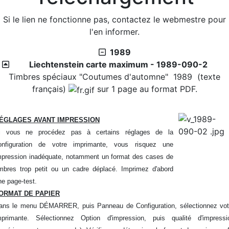
Blog
Si le lien ne fonctionne pas, contactez le webmestre pour
2026/07/27 :
Timbres 2026 - Cascades et rivières de
l'en informer.
la Martinique
1989
Téléchargement
Liechtenstein carte maximum - 1989-090-2
2026/08/01 :
Album - Thématique|3D - La philatélie
Timbres spéciaux "Coutumes d'automne" 1989 (texte
en 3D - Um Al Qiwain - 1972-9-3
français)
sur 1 page au format PDF.
2026/08/01 :
Album - Thématique|3D - La philatélie
en 3D - Um Al Qiwain - 1972-9-2
ÉGLAGES AVANT IMPRESSION
2026/08/01 :
Album - Thématique|3D - La philatélie
i vous ne procédez pas à certains réglages de la
en 3D - Um Al Qiwain - 1972-9-1
onfiguration de votre imprimante, vous risquez une
2026/08/01 :
Album - Thématique|3D - La philatélie
mpression inadéquate, notamment un format des cases de
en 3D - Um Al Qiwain - 1972-8-2
imbres trop petit ou un cadre déplacé. Imprimez d'abord
2026/08/01 :
Album - Thématique|3D - La philatélie
ne page-test.
en 3D - Um Al Qiwain - 1972-8-1
ORMAT DE PAPIER
2026/08/01 :
Album - Thématique|3D - La philatélie
ans le menu DÉMARRER, puis Panneau de Configuration, sélectionnez vot
en 3D - Um Al Qiwain - 1972-7-2
mprimante. Sélectionnez Option d'impression, puis qualité d'impressi
2026/08/01 :
Album - Thématique|3D - La philatélie