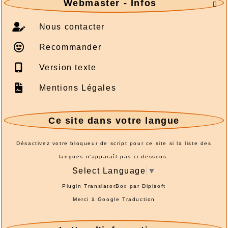
Webmaster - Infos

Nous contacter
Recommander
Version texte
Mentions Légales
Ce site dans votre langue
Désactivez votre bloqueur de script pour ce site si la liste des
langues n'apparaît pas ci-dessous.
Select Language
▼
Plugin TranslatorBox par
Dipisoft
Merci à
Google Traduction