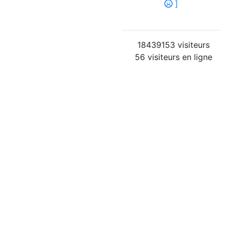
]
18439153 visiteurs
56 visiteurs en ligne
42 membres
Connectés :
Vostry
aximums - 6